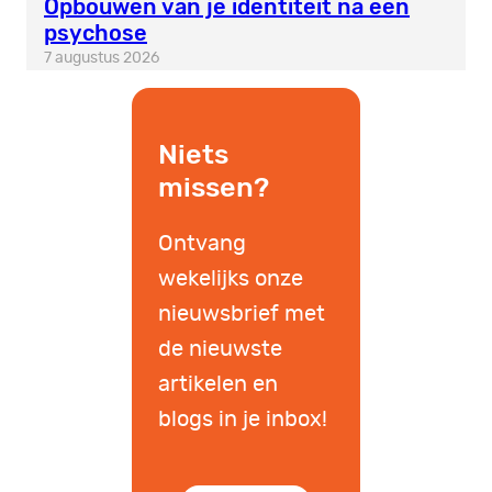
Opbouwen van je identiteit na een
psychose
7 augustus 2026
Niets
missen?
Ontvang
wekelijks onze
nieuwsbrief met
de nieuwste
artikelen en
blogs in je inbox!