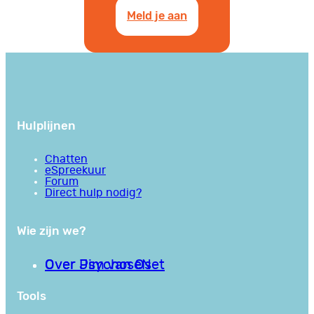
Meld je aan
Hulplijnen
Chatten
eSpreekuur
Forum
Direct hulp nodig?
Wie zijn we?
Over PsychoseNet
Over Jim van Os
Tools