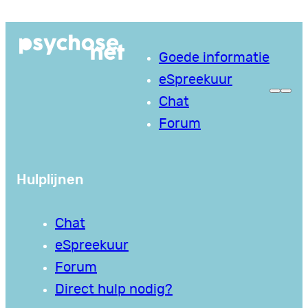
Ga
naar
Goede informatie
de
eSpreekuur
inhoud
Chat
Forum
Hulplijnen
Chat
eSpreekuur
Forum
Direct hulp nodig?