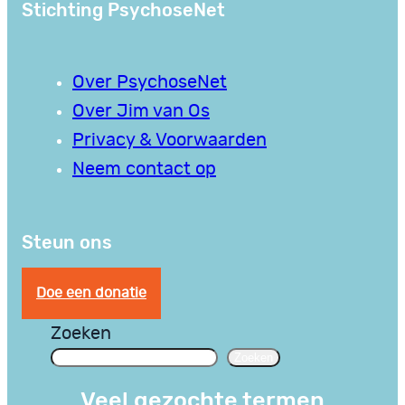
Stichting PsychoseNet
Over PsychoseNet
Over Jim van Os
Privacy & Voorwaarden
Neem contact op
Steun ons
Doe een donatie
Zoeken
Zoeken
Veel gezochte termen