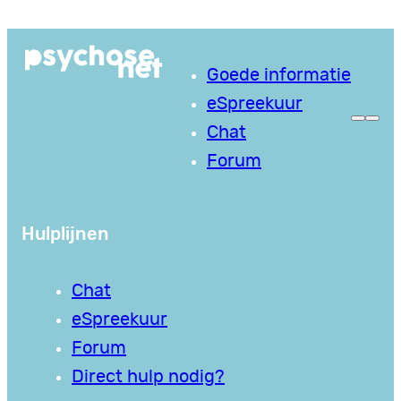
Ga
naar
Goede informatie
de
eSpreekuur
inhoud
Chat
Forum
Hulplijnen
Chat
eSpreekuur
Forum
Direct hulp nodig?