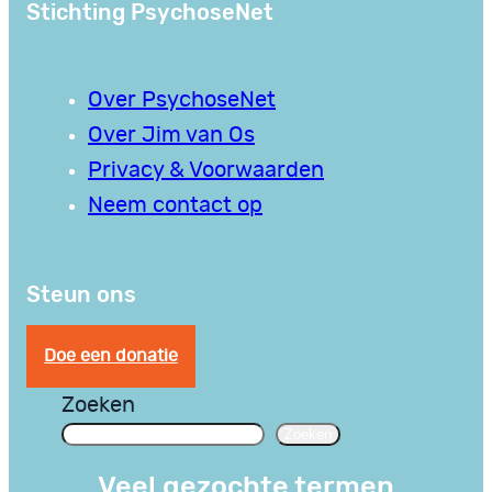
Stichting PsychoseNet
Over PsychoseNet
Over Jim van Os
Privacy & Voorwaarden
Neem contact op
Steun ons
Doe een donatie
Zoeken
Zoeken
Veel gezochte termen