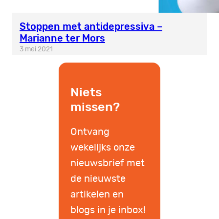
Stoppen met antidepressiva –
Marianne ter Mors
3 mei 2021
Niets
missen?
Ontvang
wekelijks onze
nieuwsbrief met
de nieuwste
artikelen en
blogs in je inbox!