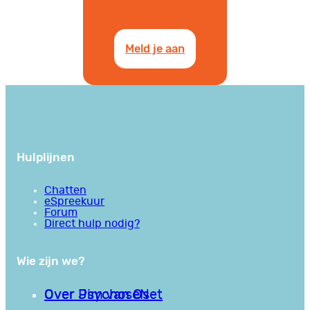
Meld je aan
Hulplijnen
Chatten
eSpreekuur
Forum
Direct hulp nodig?
Wie zijn we?
Over PsychoseNet
Over Jim van Os