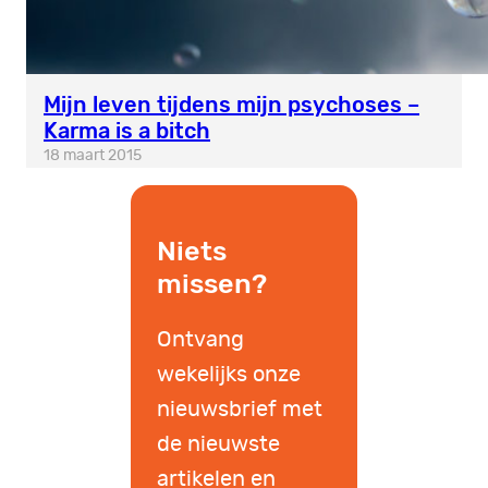
Mijn leven tijdens mijn psychoses –
Karma is a bitch
18 maart 2015
Niets
missen?
Ontvang
wekelijks onze
nieuwsbrief met
de nieuwste
artikelen en