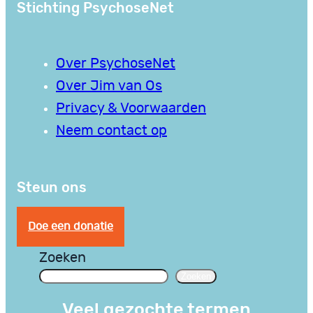
Stichting PsychoseNet
Over PsychoseNet
Over Jim van Os
Privacy & Voorwaarden
Neem contact op
Steun ons
Doe een donatie
Zoeken
Zoeken
Veel gezochte termen