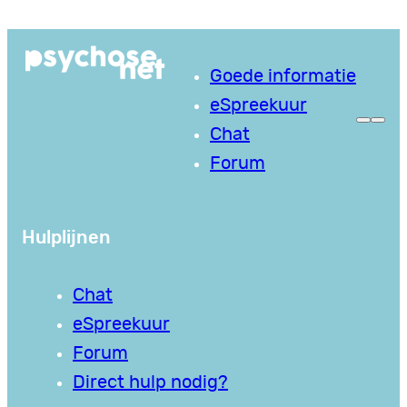
Ga
naar
Goede informatie
de
eSpreekuur
inhoud
Chat
Forum
Hulplijnen
Chat
eSpreekuur
Forum
Direct hulp nodig?