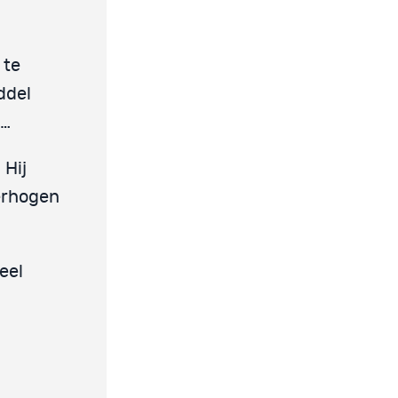
 te
ddel
n…
. Hij
verhogen
eel