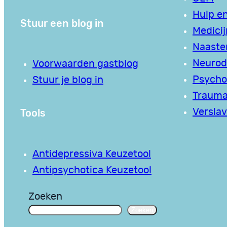
Hulp en
Stuur een blog in
Medici
Naaste
Neurodi
Voorwaarden gastblog
Psycho
Stuur je blog in
Traum
Tools
Verslav
Antidepressiva Keuzetool
Antipsychotica Keuzetool
Zoeken
Zoeken