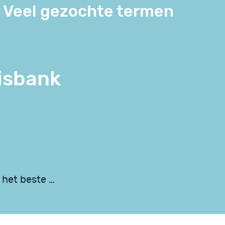
Veel gezochte termen
isbank
 het beste …