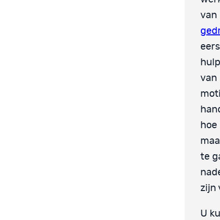
van 
ged
eers
hulp
van 
moti
hand
hoe 
maar
te g
nade
zijn
U ku