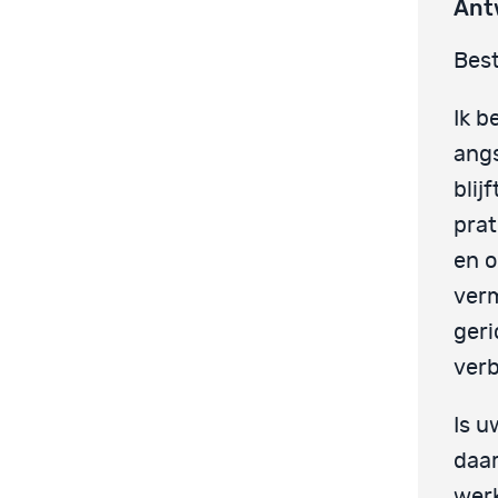
Ant
Best
Ik b
angs
blij
prat
en o
ver
ger
verb
Is u
daar
werk