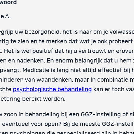
woord
e A.,
egrijp uw bezorgdheid, het is naar om je volwass
tig te zien en te merken dat wat je ook probeert
ft. Het is wel positief dat hij u vertrouwt en erove
en en nadenken. En enorm belangrijk dat u hem 
pvangt. Medicatie is lang niet altijd effectief bij 
minderen van waandenken, maar in combinatie 
ichte
psychologische behandeling
kan er toch va
etering bereikt worden.
w zoon in behandeling bij een GGZ-instelling of st
 eventueel voor open? Bij de meeste GGZ-instel
en psychologen die gespecialiseerd zijn in beha