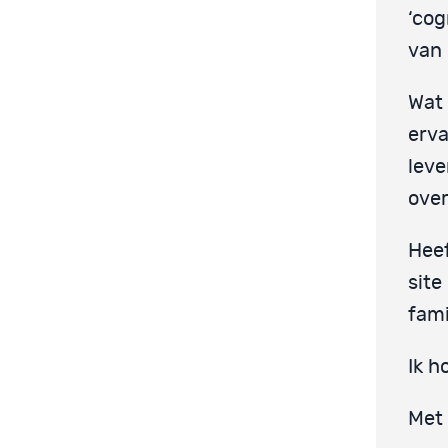
‘cog
van 
Wat 
erva
leve
over
Heef
site
fami
Ik h
Met 