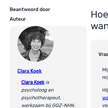
Beantwoord door
Hoe
Auteur
wan
Vra
Mi
Clara Koek
mi
Clara Koek
is
psycholoog en
Hi
psychotherapeut,
w
werkzaam bij GGZ-NHN,
vo