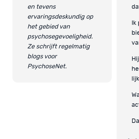
en tevens
da
ervaringsdeskundig op
Ik
het gebied van
bi
psychosegevoeligheid.
va
Ze schrijft regelmatig
blogs voor
Hi
PsychoseNet.
he
li
Wa
ac
Da