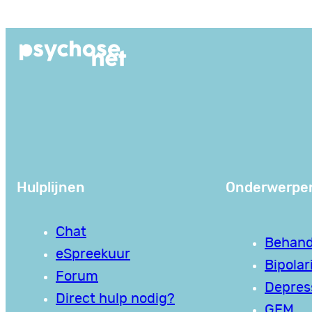
Ga
naar
de
inhoud
Hulplijnen
Onderwerpe
Chat
Behand
eSpreekuur
Bipolari
Forum
Depres
Direct hulp nodig?
GEM