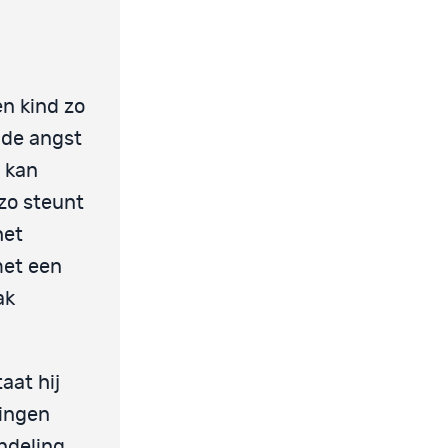
en kind zo
 de angst
r kan
zo steunt
het
met een
ak
aat hij
lingen
ndeling