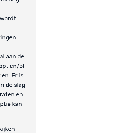
e
 wordt
ringen
al aan de
oopt en/of
en. Er is
an de slag
raten en
ptie kan
kijken