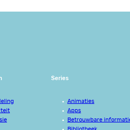
n
Series
eling
Animaties
teit
Apps
sie
Betrouwbare informati
Bibliotheek