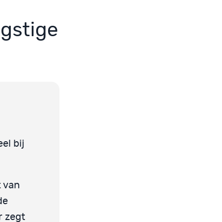
ngstige
el bij
t van
de
r zegt