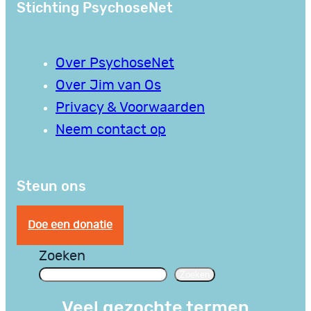
Stichting PsychoseNet
Over PsychoseNet
Over Jim van Os
Privacy & Voorwaarden
Neem contact op
Steun ons
Doe een donatie
Zoeken
Zoeken
Veel gezochte termen