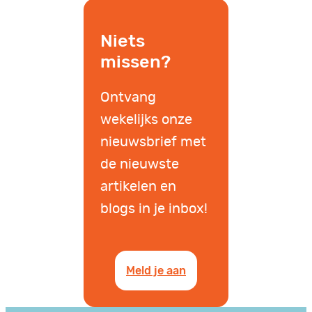
Niets
missen?
Ontvang
wekelijks onze
nieuwsbrief met
de nieuwste
artikelen en
blogs in je inbox!
Meld je aan