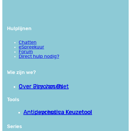
Hulplijnen
Chatten
eSpreekuur
Forum
Direct hulp nodig?
Wie zijn we?
Over PsychoseNet
Over Jim van Os
Tools
Antipsychotica Keuzetool
Antidepressiva Keuzetool
Series