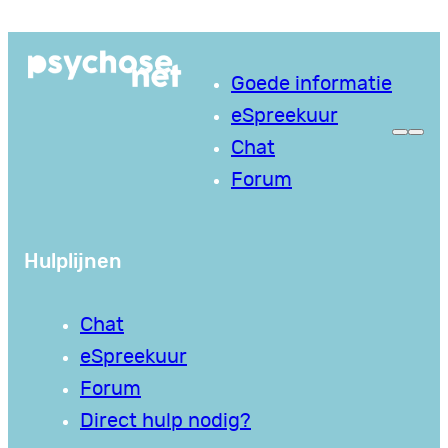
Ga
naar
Goede informatie
de
eSpreekuur
inhoud
Chat
Forum
Hulplijnen
Chat
eSpreekuur
Forum
Direct hulp nodig?