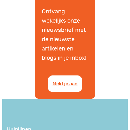
Ontvang
wekelijks onze
nieuwsbrief met
de nieuwste
artikelen en
blogs in je inbox!
Meld je aan
Hulplijnen