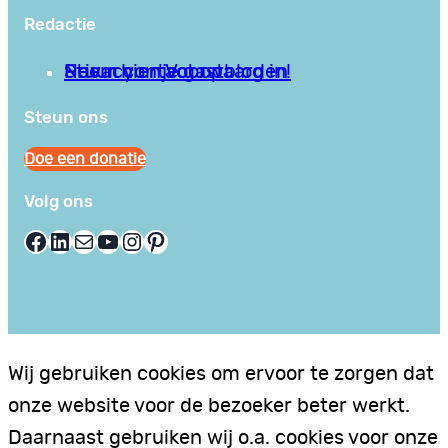
Redactie
Privacy en Voorwaarden
Stuur hier je gastblog in!
Neem contact op
Steun ons
Doe een donatie
Volg ons
Facebook
LinkedIn
E-mail
YouTube
Instagram
Pinterest
Wij gebruiken cookies om ervoor te zorgen dat
onze website voor de bezoeker beter werkt.
Daarnaast gebruiken wij o.a. cookies voor onze