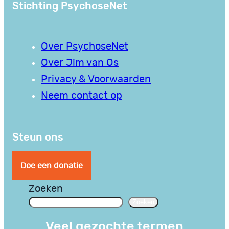
Stichting PsychoseNet
Over PsychoseNet
Over Jim van Os
Privacy & Voorwaarden
Neem contact op
Steun ons
Doe een donatie
Zoeken
Zoeken
Veel gezochte termen