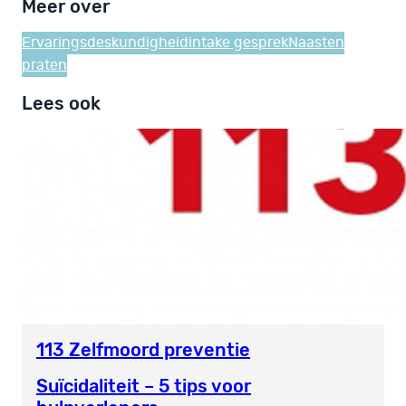
Meer over
Ervaringsdeskundigheid
intake gesprek
Naasten
praten
Lees ook
113 Zelfmoord preventie
Suïcidaliteit – 5 tips voor