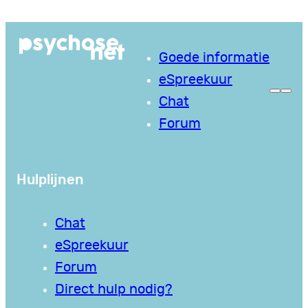
Ga
naar
Goede informatie
de
eSpreekuur
inhoud
Chat
Forum
Hulplijnen
Chat
eSpreekuur
Forum
Direct hulp nodig?