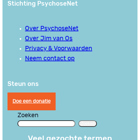
Stichting PsychoseNet
Over PsychoseNet
Over Jim van Os
Privacy & Voorwaarden
Neem contact op
Steun ons
Doe een donatie
Zoeken
Zoeken
Veel gezochte termen