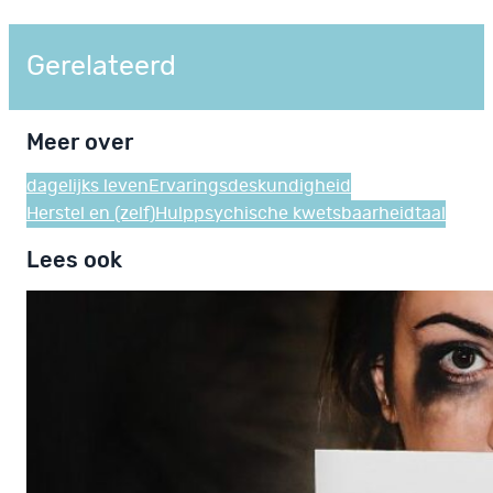
Gerelateerd
Meer over
dagelijks leven
Ervaringsdeskundigheid
Herstel en (zelf)Hulp
psychische kwetsbaarheid
taal
Lees ook