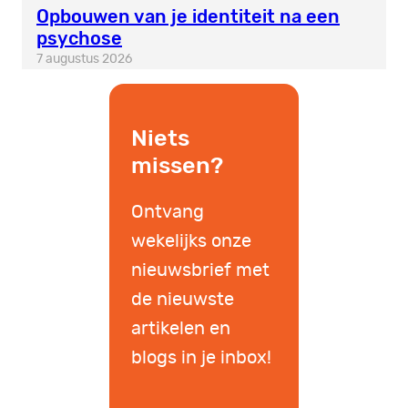
Opbouwen van je identiteit na een
psychose
7 augustus 2026
Niets
missen?
Ontvang
wekelijks onze
nieuwsbrief met
de nieuwste
artikelen en
blogs in je inbox!