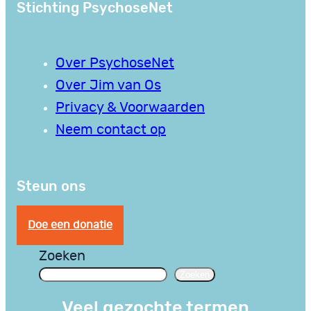
Stichting PsychoseNet
Over PsychoseNet
Over Jim van Os
Privacy & Voorwaarden
Neem contact op
Steun ons
Doe een donatie
Zoeken
Zoeken
Veel gezochte termen