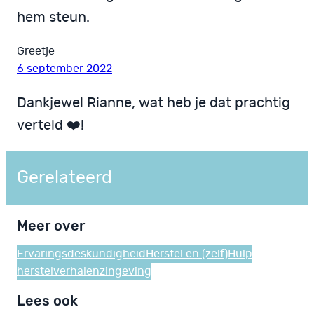
hem steun.
Greetje
6 september 2022
Dankjewel Rianne, wat heb je dat prachtig
verteld ❤️!
Gerelateerd
Meer over
Ervaringsdeskundigheid
Herstel en (zelf)Hulp
herstelverhalen
zingeving
Lees ook