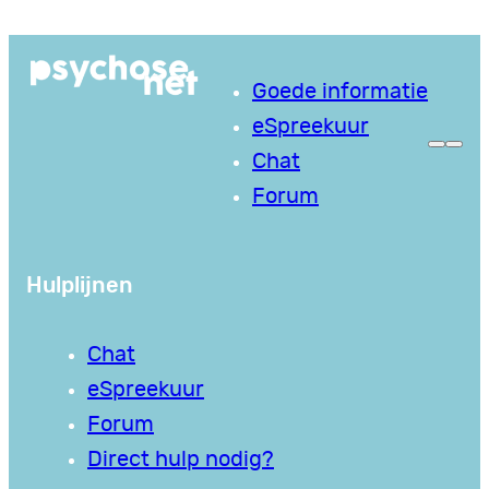
Ga
naar
Goede informatie
de
eSpreekuur
inhoud
Chat
Forum
Hulplijnen
Chat
eSpreekuur
Forum
Direct hulp nodig?