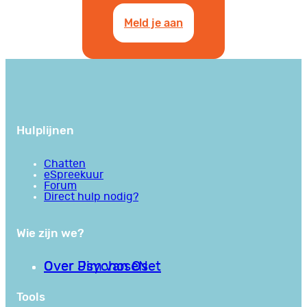
Meld je aan
Hulplijnen
Chatten
eSpreekuur
Forum
Direct hulp nodig?
Wie zijn we?
Over PsychoseNet
Over Jim van Os
Tools