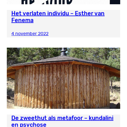
Het verlaten individu – Esther van
Fenema
4 november 2022
De zweethut als metafoor – kundalini
en psychose