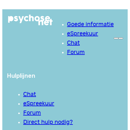
Ga
naar
Goede informatie
de
eSpreekuur
inhoud
Chat
Forum
Hulplijnen
Chat
eSpreekuur
Forum
Direct hulp nodig?