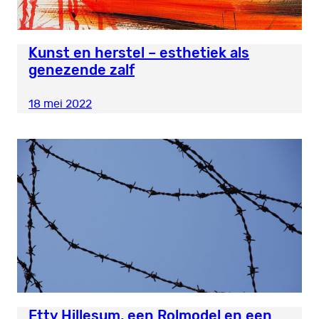
Kunst en herstel – esthetiek als
genezende zalf
18 mei 2022
Etty Hillesum, een Rolmodel en een