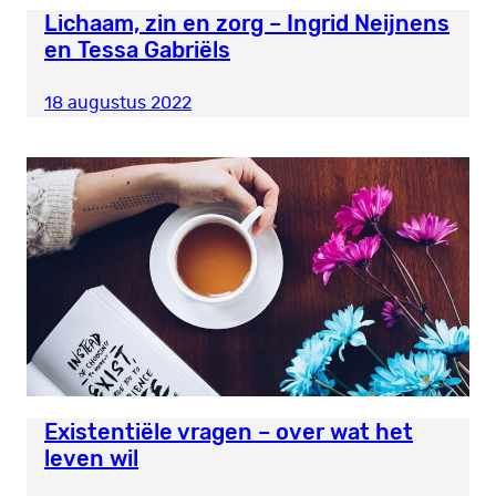
Lichaam, zin en zorg – Ingrid Neijnens
en Tessa Gabriëls
18 augustus 2022
Existentiële vragen – over wat het
leven wil