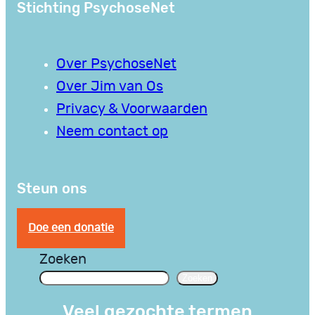
Stichting PsychoseNet
Over PsychoseNet
Over Jim van Os
Privacy & Voorwaarden
Neem contact op
Steun ons
Doe een donatie
Zoeken
Zoeken
Veel gezochte termen