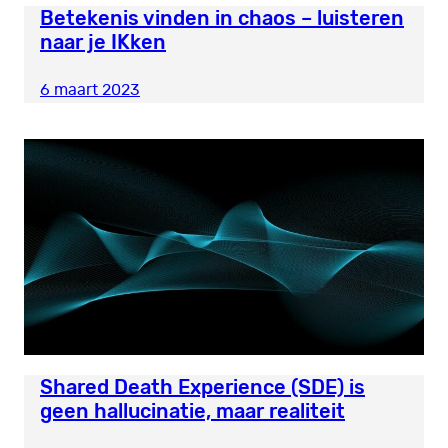
Betekenis vinden in chaos – luisteren
naar je IKken
6 maart 2023
Shared Death Experience (SDE) is
geen hallucinatie, maar realiteit