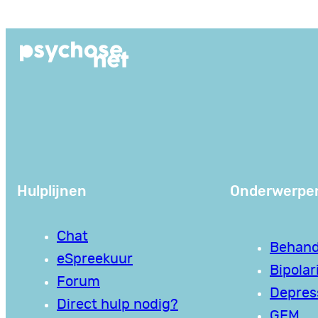
Ga
naar
de
inhoud
Hulplijnen
Onderwerpe
Chat
Behand
eSpreekuur
Bipolari
Forum
Depres
Direct hulp nodig?
GEM