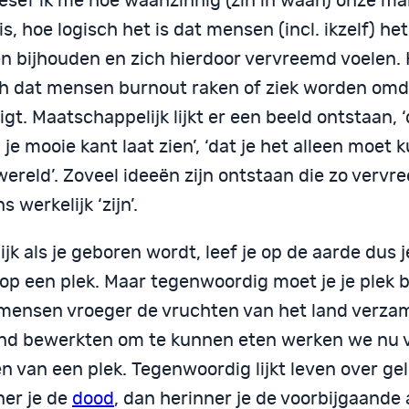
esef ik me hoe waanzinnig (zin in waan) onze ma
is, hoe logisch het is dat mensen (incl. ikzelf) het
n bijhouden en zich hierdoor vervreemd voelen. 
ch dat mensen burnout raken of ziek worden omda
igt. Maatschappelijk lijkt er een beeld ontstaan, ‘
 je mooie kant laat zien’, ‘dat je het alleen moet 
ereld’. Zoveel ideeën zijn ontstaan die zo vervr
s werkelijk ‘zijn’.
ijk als je geboren wordt, leef je op de aarde dus 
op een plek. Maar tegenwoordig moet je je plek b
mensen vroeger de vruchten van het land verza
and bewerkten om te kunnen eten werken we nu 
n van een plek. Tegenwoordig lijkt leven over gel
ner je de
dood
, dan herinner je de voorbijgaande