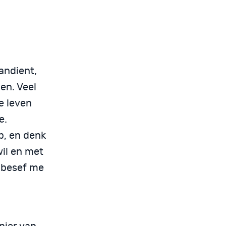
andient,
en. Veel
e leven
e.
b, en denk
wil en met
n besef me