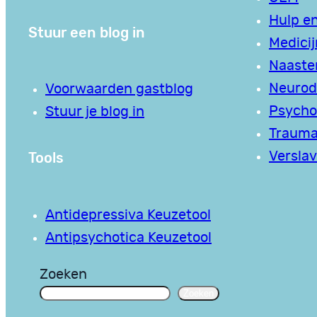
Hulp en
Stuur een blog in
Medici
Naaste
Neurodi
Voorwaarden gastblog
Psycho
Stuur je blog in
Traum
Tools
Verslav
Antidepressiva Keuzetool
Antipsychotica Keuzetool
Zoeken
Zoeken