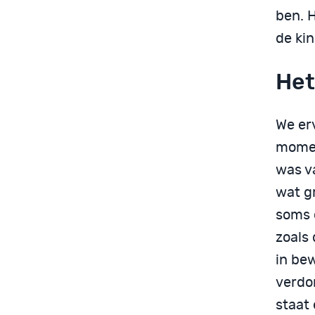
ben. 
de ki
Het
We er
momen
was v
wat g
soms o
zoals 
in bew
verdor
staat 