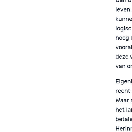
Dan b
leven 
kunne
logis
hoog l
vooral
deze w
van on
Eigenl
recht 
Waar 
het l
betale
Herin