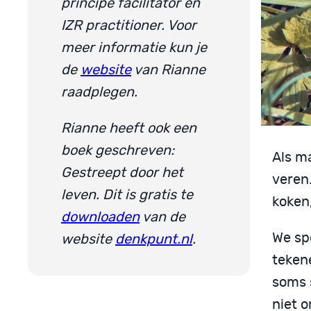
principe facilitator en
IZR practitioner. V
oor
meer informatie kun je
de
website
van Rianne
raadplegen.
Rianne heeft ook een
boek geschreven:
Als ma
Gestreept door het
veren
leven. Dit is gratis te
koken
downloaden
van de
We sp
website
denkpunt.nl
.
tekene
soms 
niet 