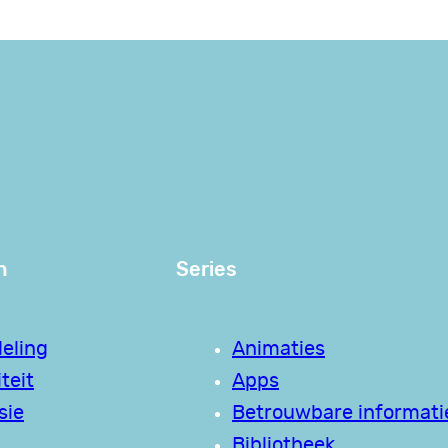
n
Series
eling
Animaties
teit
Apps
sie
Betrouwbare informati
Bibliotheek