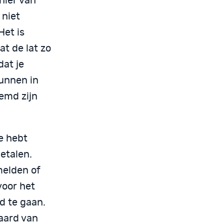
nier van
 niet
Het is
t de lat zo
dat je
kunnen in
eemd zijn
je hebt
etalen.
melden of
voor het
d te gaan.
 aard van