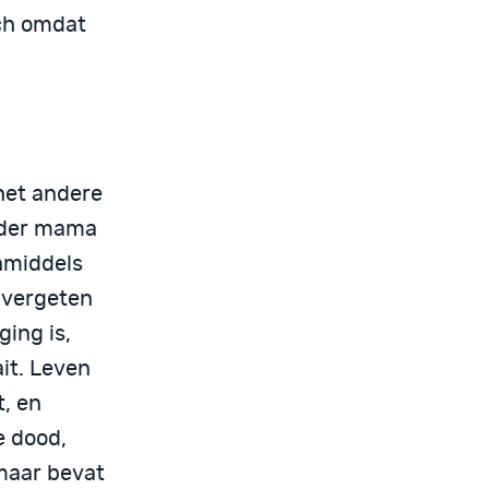
ach omdat
het andere
erder mama
inmiddels
 vergeten
ging is,
ait. Leven
t, en
e dood,
 maar bevat