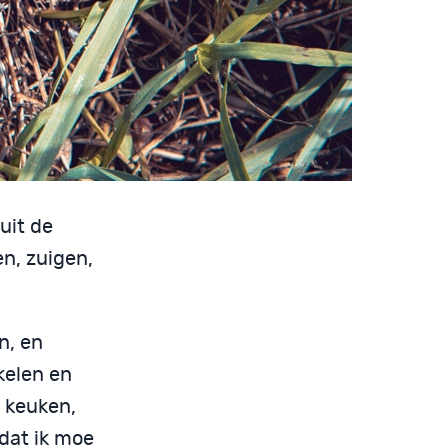
uit de
n, zuigen,
n, en
ikelen en
e keuken,
dat ik moe