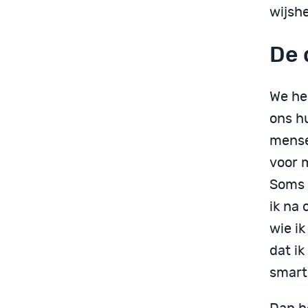
wijshe
De 
We he
ons hu
mense
voor m
Soms 
ik na 
wie ik
dat ik
smart