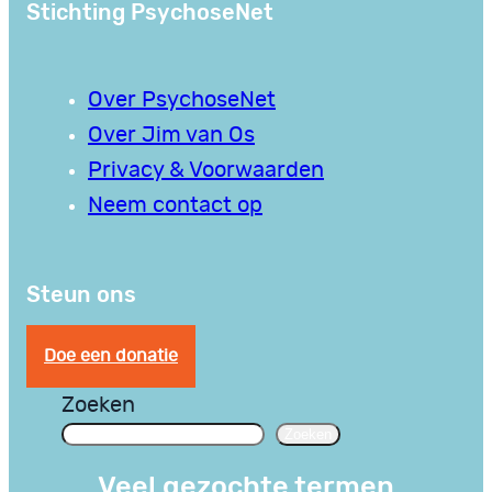
Stichting PsychoseNet
Over PsychoseNet
Over Jim van Os
Privacy & Voorwaarden
Neem contact op
Steun ons
Doe een donatie
Zoeken
Zoeken
Veel gezochte termen