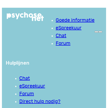
Ga
naar
Goede informatie
de
eSpreekuur
inhoud
Chat
Forum
Hulplijnen
Chat
eSpreekuur
Forum
Direct hulp nodig?