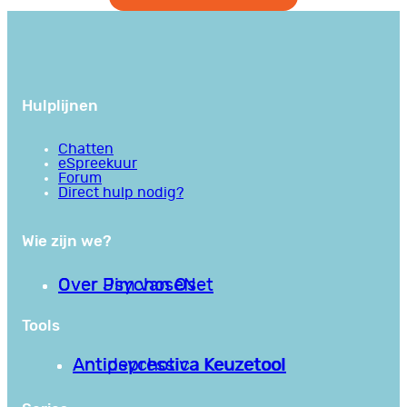
Hulplijnen
Chatten
eSpreekuur
Forum
Direct hulp nodig?
Wie zijn we?
Over PsychoseNet
Over Jim van Os
Tools
Antipsychotica Keuzetool
Antidepressiva Keuzetool