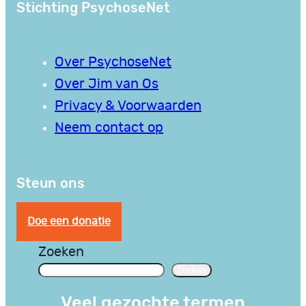
Stichting PsychoseNet
Over PsychoseNet
Over Jim van Os
Privacy & Voorwaarden
Neem contact op
Steun ons
Doe een donatie
Zoeken
Zoeken
Veel gezochte termen