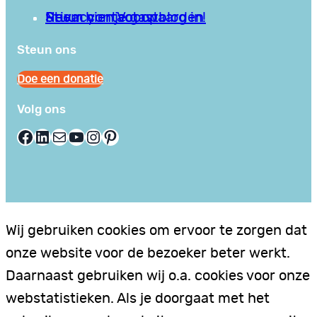
Privacy en Voorwaarden
Stuur hier je gastblog in!
Neem contact op
Steun ons
Doe een donatie
Volg ons
Facebook
LinkedIn
E-mail
YouTube
Instagram
Pinterest
Wij gebruiken cookies om ervoor te zorgen dat
onze website voor de bezoeker beter werkt.
Daarnaast gebruiken wij o.a. cookies voor onze
webstatistieken. Als je doorgaat met het