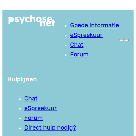
Ga
naar
Goede informatie
de
eSpreekuur
inhoud
Chat
Forum
Hulplijnen
Chat
eSpreekuur
Forum
Direct hulp nodig?