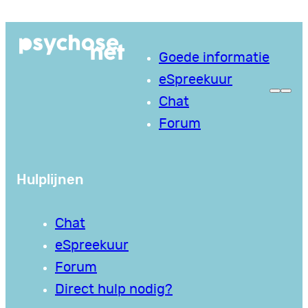
Ga
naar
Goede informatie
de
eSpreekuur
inhoud
Chat
Forum
Hulplijnen
Chat
eSpreekuur
Forum
Direct hulp nodig?