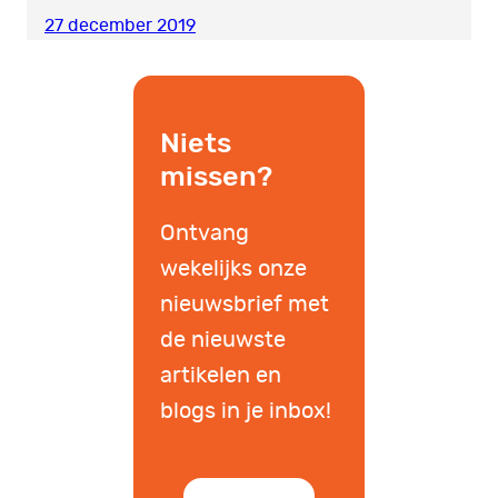
27 december 2019
Niets
missen?
Ontvang
wekelijks onze
nieuwsbrief met
de nieuwste
artikelen en
blogs in je inbox!