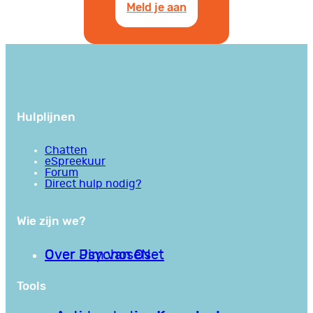
Meld je aan
Hulplijnen
Chatten
eSpreekuur
Forum
Direct hulp nodig?
Wie zijn we?
Over PsychoseNet
Over Jim van Os
Tools