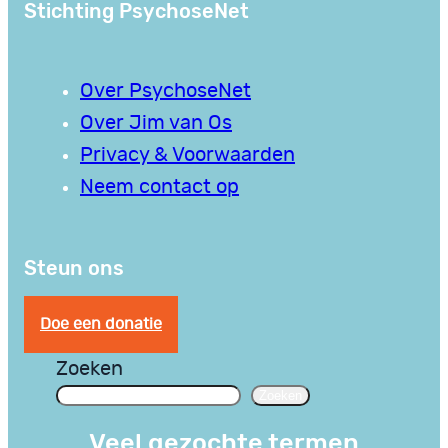
Stichting PsychoseNet
Over PsychoseNet
Over Jim van Os
Privacy & Voorwaarden
Neem contact op
Steun ons
Doe een donatie
Zoeken
Zoeken
Veel gezochte termen