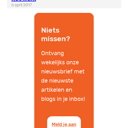
6 april 2017
Niets
missen?
Ontvang
wekelijks onze
nieuwsbrief met
de nieuwste
artikelen en
blogs in je inbox!
Meld je aan