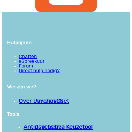
Hulplijnen
Chatten
eSpreekuur
Forum
Direct hulp nodig?
Wie zijn we?
Over PsychoseNet
Over Jim van Os
Tools
Antipsychotica Keuzetool
Antidepressiva Keuzetool