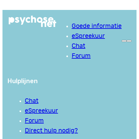
Ga
naar
Goede informatie
de
eSpreekuur
inhoud
Chat
Forum
Hulplijnen
Chat
eSpreekuur
Forum
Direct hulp nodig?