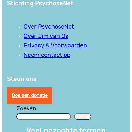
Stichting PsychoseNet
Over PsychoseNet
Over Jim van Os
Privacy & Voorwaarden
Neem contact op
Steun ons
Doe een donatie
Zoeken
Zoeken
Veel gezochte termen