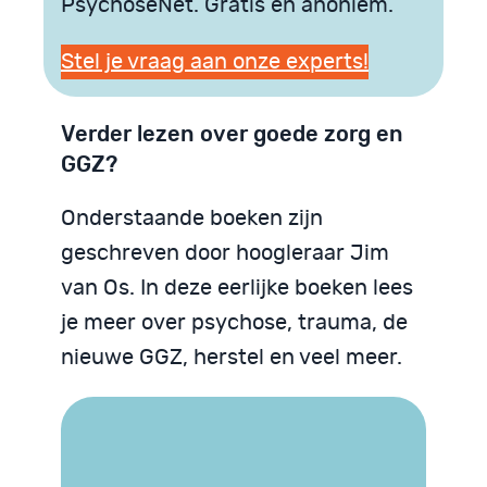
PsychoseNet. Gratis en anoniem.
Stel je vraag aan onze experts!
Verder lezen over goede zorg en
GGZ?
Onderstaande boeken zijn
geschreven door hoogleraar Jim
van Os. In deze eerlijke boeken lees
je meer over psychose, trauma, de
nieuwe GGZ, herstel en veel meer.
Trauma begrijpen
We zijn God niet
Psychose begrijpen
Neurodiversiteit
Neurodiversiteit
begrijpen
begrijpen