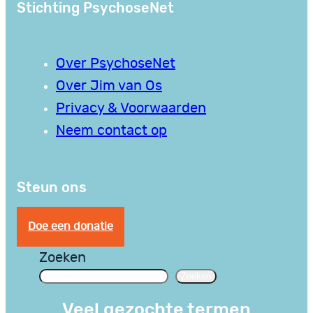
Stichting PsychoseNet
Over PsychoseNet
Over Jim van Os
Privacy & Voorwaarden
Neem contact op
Steun ons
Doe een donatie
Zoeken
Zoeken
Veel gezochte termen