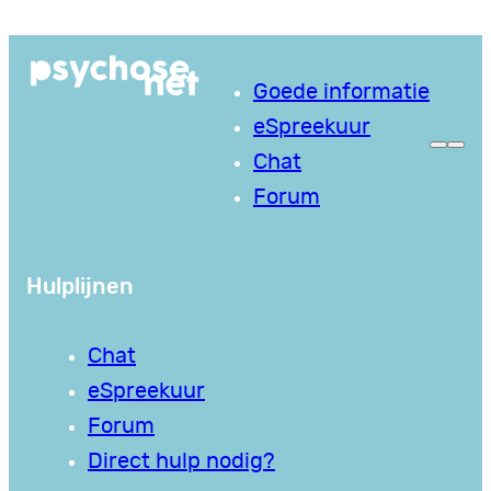
Ga
naar
Goede informatie
de
eSpreekuur
inhoud
Chat
Forum
Hulplijnen
Chat
eSpreekuur
Forum
Direct hulp nodig?