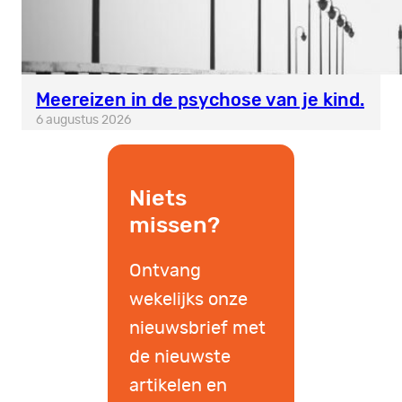
Meereizen in de psychose van je kind.
6 augustus 2026
Niets
missen?
Ontvang
wekelijks onze
nieuwsbrief met
de nieuwste
artikelen en