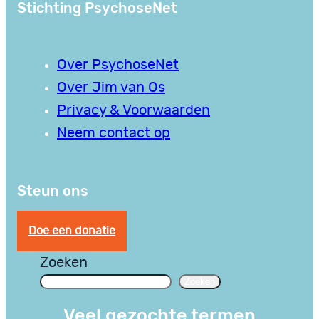
Stichting PsychoseNet
Over PsychoseNet
Over Jim van Os
Privacy & Voorwaarden
Neem contact op
Steun ons
Doe een donatie
Zoeken
Zoeken
Veel gezochte termen