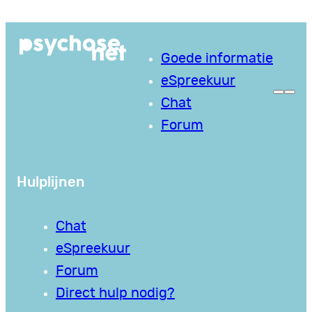
Ga
naar
Goede informatie
de
eSpreekuur
inhoud
Chat
Forum
Hulplijnen
Chat
eSpreekuur
Forum
Direct hulp nodig?