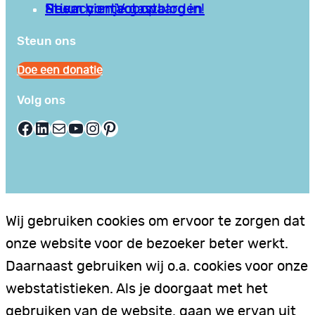
Privacy en Voorwaarden
Stuur hier je gastblog in!
Neem contact op
Steun ons
Doe een donatie
Volg ons
Facebook
LinkedIn
E-mail
YouTube
Instagram
Pinterest
Wij gebruiken cookies om ervoor te zorgen dat
onze website voor de bezoeker beter werkt.
Daarnaast gebruiken wij o.a. cookies voor onze
webstatistieken. Als je doorgaat met het
gebruiken van de website, gaan we ervan uit