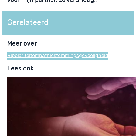
voor mijn partner, zo verdrietig…
Gerelateerd
Meer over
Bipolariteit
empathie
stemmingsgevoeligheid
Lees ook