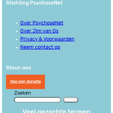
Stichting PsychoseNet
Over PsychoseNet
Over Jim van Os
Privacy & Voorwaarden
Neem contact op
Steun ons
Doe een donatie
Zoeken
Zoeken
Veel gezochte termen