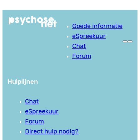
Ga
naar
Goede informatie
de
eSpreekuur
inhoud
Chat
Forum
Hulplijnen
Chat
eSpreekuur
Forum
Direct hulp nodig?