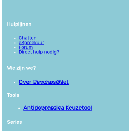
Hulplijnen
Chatten
eSpreekuur
Forum
Direct hulp nodig?
Wie zijn we?
Over PsychoseNet
Over Jim van Os
Tools
Antipsychotica Keuzetool
Antidepressiva Keuzetool
Series