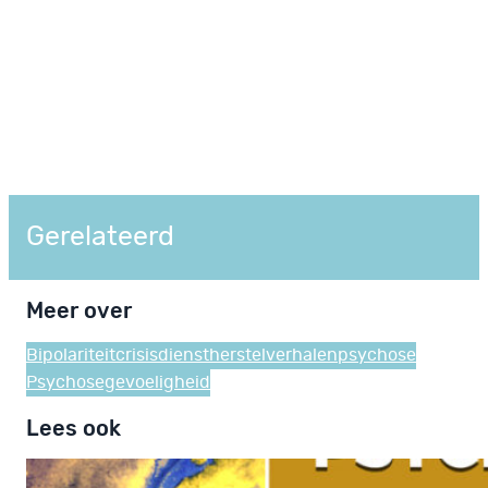
Gerelateerd
Meer over
Bipolariteit
crisisdienst
herstelverhalen
psychose
Psychosegevoeligheid
Lees ook