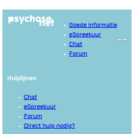
Ga
naar
Goede informatie
de
eSpreekuur
inhoud
Chat
Forum
Hulplijnen
Chat
eSpreekuur
Forum
Direct hulp nodig?