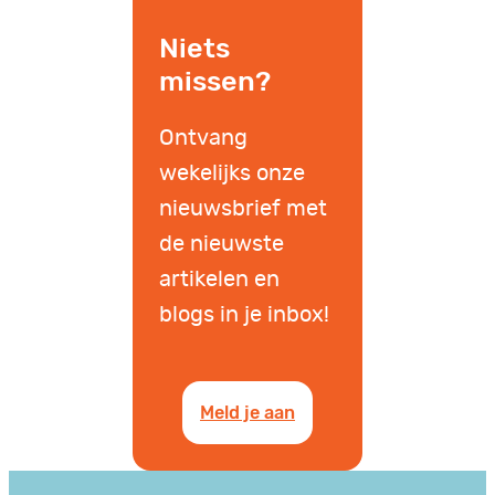
Niets
missen?
Ontvang
wekelijks onze
nieuwsbrief met
de nieuwste
artikelen en
blogs in je inbox!
Meld je aan