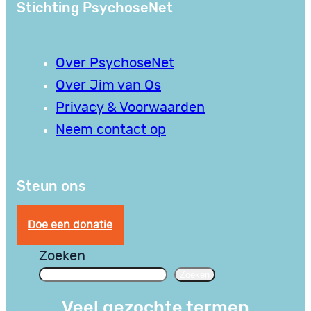
Stichting PsychoseNet
Over PsychoseNet
Over Jim van Os
Privacy & Voorwaarden
Neem contact op
Steun ons
Doe een donatie
Zoeken
Zoeken
Veel gezochte termen