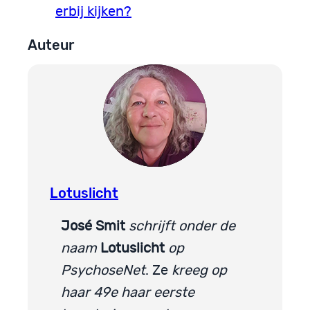
erbij kijken?
Auteur
Lotuslicht
José Smit
schrijft onder de
naam
Lotuslicht
op
PsychoseNet
. Ze
kreeg op
haar 49e haar eerste