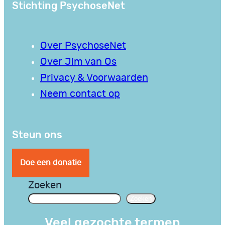
Stichting PsychoseNet
Over PsychoseNet
Over Jim van Os
Privacy & Voorwaarden
Neem contact op
Steun ons
Doe een donatie
Zoeken
Zoeken
Veel gezochte termen