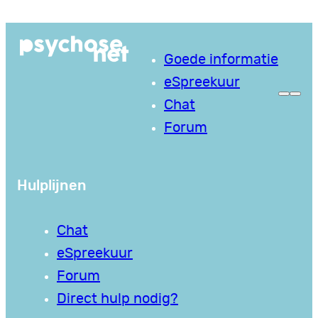
Ga
naar
Goede informatie
de
eSpreekuur
inhoud
Chat
Forum
Hulplijnen
Chat
eSpreekuur
Forum
Direct hulp nodig?