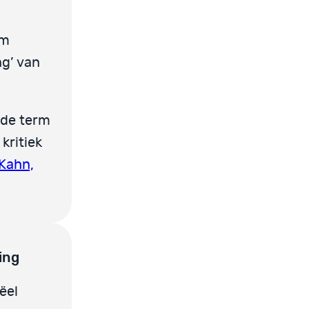
am
ng’ van
 de term
kritiek
Kahn,
ing
ëel