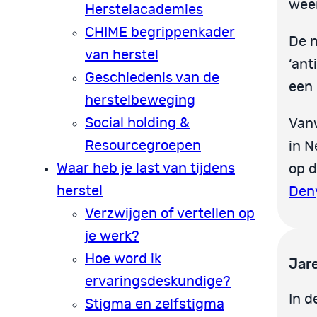
weer
Herstelacademies
CHIME begrippenkader
De 
van herstel
‘ant
Geschiedenis van de
een 
herstelbeweging
Social holding &
Van
Resourcegroepen
in N
Waar heb je last van tijdens
op d
herstel
Den
Verzwijgen of vertellen op
je werk?
Hoe word ik
Jar
ervaringsdeskundige?
In d
Stigma en zelfstigma