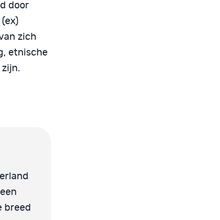
rd door
(ex)
 van zich
g, etnische
zijn.
derland
 een
e breed