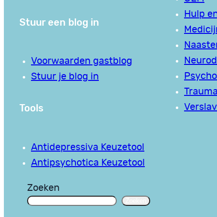
Hulp en
Stuur een blog in
Medici
Naaste
Neurodi
Voorwaarden gastblog
Psycho
Stuur je blog in
Traum
Tools
Verslav
Antidepressiva Keuzetool
Antipsychotica Keuzetool
Zoeken
Zoeken