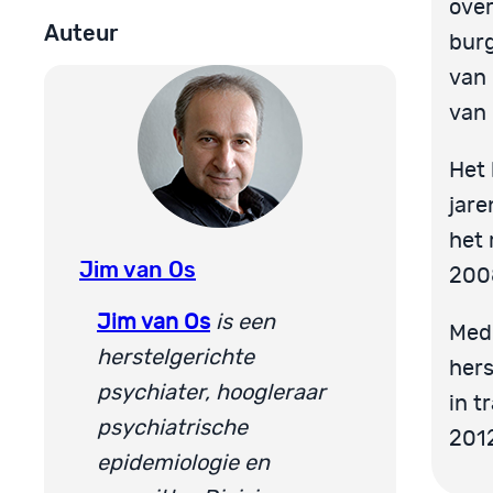
over
Auteur
burg
van 
van 
Het 
jare
het 
Jim van Os
200
Jim van Os
is een
Mede
herstelgerichte
hers
psychiater, hoogleraar
in t
psychiatrische
2012
epidemiologie en