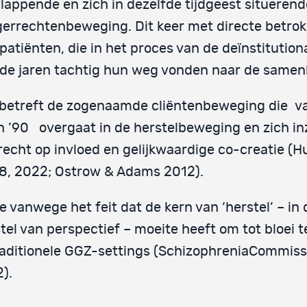
lappende en zich in dezelfde tijdgeest situerend
errechtenbeweging. Dit keer met directe betro
patiënten, die in het proces van de deïnstitution
de jaren tachtig hun weg vonden naar de samen
betreft de zogenaamde cliëntenbeweging die v
n ’90 overgaat in de herstelbeweging en zich in
recht op invloed en gelijkwaardige co-creatie (
8, 2022; Ostrow & Adams 2012).
 vanwege het feit dat de kern van ‘herstel’ – in 
tel van perspectief – moeite heeft om tot bloei 
raditionele GGZ-settings (SchizophreniaCommiss
).