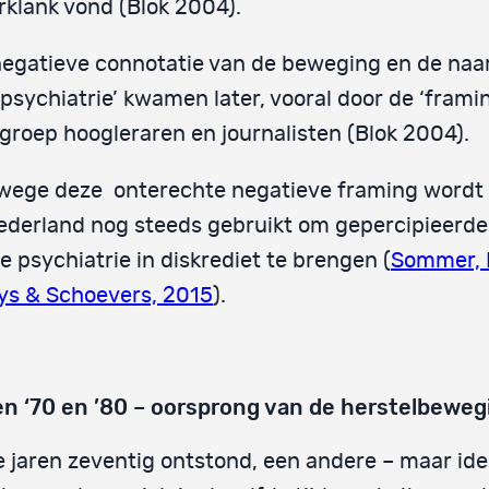
klank vond (Blok 2004).
negatieve connotatie van de beweging en de na
ipsychiatrie’ kwamen later, vooral door de ‘frami
groep hoogleraren en journalisten (Blok 2004).
wege deze onterechte negatieve framing wordt
ederland nog steeds gebruikt om gepercipieerde 
e psychiatrie in diskrediet te brengen (
Sommer, 
ys & Schoevers, 2015
).
en ‘70 en ’80 – oorsprong van de herstelbeweg
e jaren zeventig ontstond, een andere – maar ide