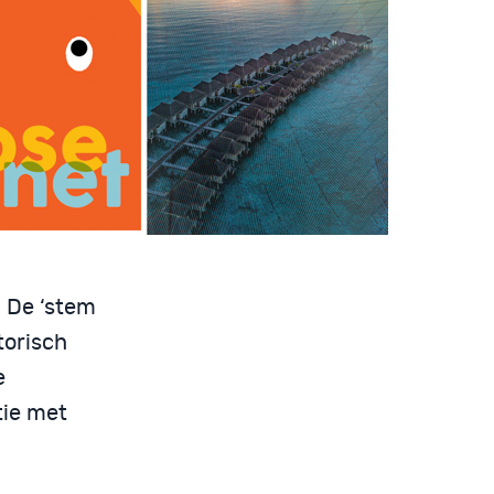
 De ‘stem
torisch
e
tie met