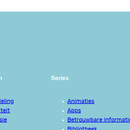
n
Series
eling
Animaties
teit
Apps
sie
Betrouwbare informati
Bibliotheek