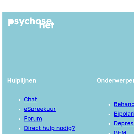
Hulplijnen
Onderwerpe
Chat
Behand
eSpreekuur
Bipolari
Forum
Depres
Direct hulp nodig?
GEM