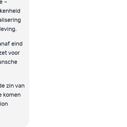
e –
kkenheid
alisering
leving.
anaf eind
zet voor
Hunsche
de zin van
te komen
ion