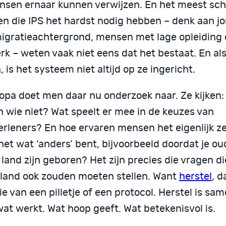
nsen ernaar kunnen verwijzen. En het meest sch
n die IPS het hardst nodig hebben – denk aan j
igratieachtergrond, mensen met lage opleiding 
k – weten vaak niet eens dat het bestaat. En als
 is het systeem niet altijd op ze ingericht.
opa doet men daar nu onderzoek naar. Ze kijken: 
n wie niet? Wat speelt er mee in de keuzes van
rleners? En hoe ervaren mensen het eigenlijk zel
 net wat ‘anders’ bent, bijvoorbeeld doordat je ou
land zijn geboren? Het zijn precies die vragen die
land ook zouden moeten stellen. Want
herstel
, d
e van een pilletje of een protocol. Herstel is sa
at werkt. Wat hoop geeft. Wat betekenisvol is.