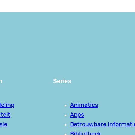
n
Series
eling
Animaties
teit
Apps
sie
Betrouwbare informati
Bibliotheek