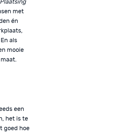
 Plaatsing
nsen met
nden én
kplaats,
En als
en mooie
 maat.
teeds een
, het is te
et goed hoe