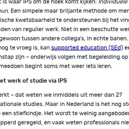
t is waar IPS om de hoek komt kijken:
Individuele
eun
. Een simpele maar briljante methode om me
ische kwetsbaarheid te ondersteunen bij het vi
den van regulier werk. Niet in een beschutte wer
gewoon tussen andere collega’s, in echte banen. 
nog te vroeg is, kan
supported education (SEd)
e
nstap zijn – onderwijs volgen met begeleiding op
meedoen begint soms met weer iets leren.
et werk of studie via IPS
erkt – dat weten we inmiddels uit meer dan 27
ationale studies. Maar in Nederland is het nog s
 een stiefkindje. Het wordt te weinig aangeboden
ipperd geregeld, en vaak weten professionals ni