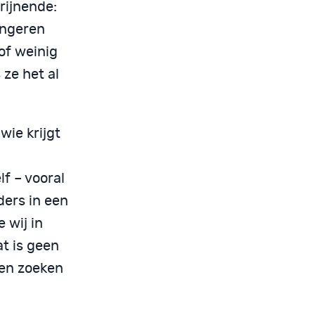
rijnende:
ongeren
of weinig
 ze het al
wie krijgt
f – vooral
ders in een
 wij in
at is geen
men zoeken