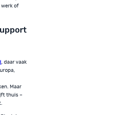
 werk of
Support
d
, daar vaak
Europa,
ken. Maar
ft thuis –
.