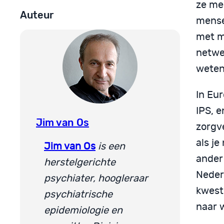
ze me
Auteur
mense
met m
netwer
weten,
In Eur
IPS, e
Jim van Os
zorgve
als je
Jim van Os
is een
ander 
herstelgerichte
Neder
psychiater, hoogleraar
kwesti
psychiatrische
naar w
epidemiologie en