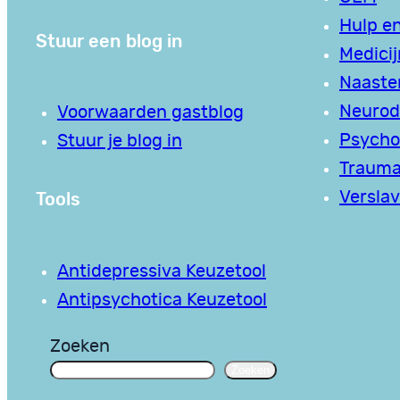
Hulp en
Stuur een blog in
Medici
Naaste
Neurodi
Voorwaarden gastblog
Psycho
Stuur je blog in
Traum
Tools
Verslav
Antidepressiva Keuzetool
Antipsychotica Keuzetool
Zoeken
Zoeken