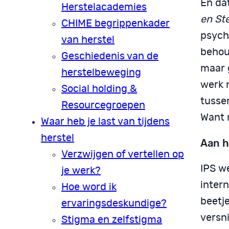
En da
Herstelacademies
en St
CHIME begrippenkader
psych
van herstel
behou
Geschiedenis van de
maar 
herstelbeweging
werk 
Social holding &
tusse
Resourcegroepen
Want 
Waar heb je last van tijdens
herstel
Aan h
Verzwijgen of vertellen op
IPS w
je werk?
intern
Hoe word ik
beetje
ervaringsdeskundige?
versn
Stigma en zelfstigma