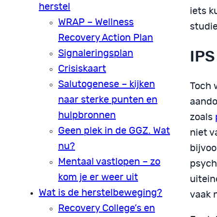
herstel
iets k
WRAP – Wellness
studie
Recovery Action Plan
IPS
Signaleringsplan
Crisiskaart
Salutogenese – kijken
Toch 
naar sterke punten en
aando
hulpbronnen
zoals
Geen plek in de GGZ. Wat
niet v
nu?
bijvo
Mentaal vastlopen – zo
psych
kom je er weer uit
uitein
Wat is de herstelbeweging?
vaak n
Recovery College’s en