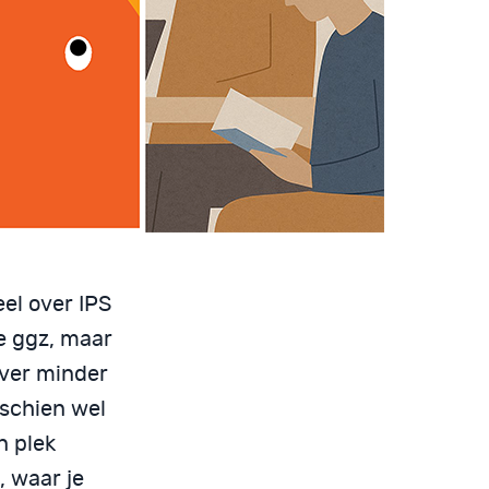
eel over IPS
de ggz, maar
over minder
schien wel
n plek
, waar je