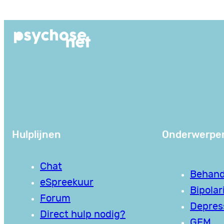
Hulplijnen
Onderwerpe
Chat
Behand
eSpreekuur
Bipolari
Forum
Depres
Direct hulp nodig?
GEM