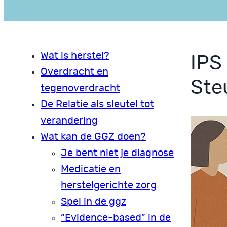
Wat is herstel?
IPS
Overdracht en
Ste
tegenoverdracht
De Relatie als sleutel tot
verandering
Wat kan de GGZ doen?
Je bent niet je diagnose
Medicatie en
herstelgerichte zorg
Spel in de ggz
“Evidence-based” in de