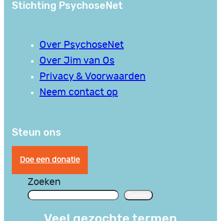
Stichting PsychoseNet
Over PsychoseNet
Over Jim van Os
Privacy & Voorwaarden
Neem contact op
Steun ons
Doe een donatie
Zoeken
Zoeken
Veel gezochte termen