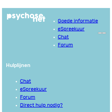
Ga
naar
Goede informatie
de
eSpreekuur
inhoud
Chat
Forum
Hulplijnen
Chat
eSpreekuur
Forum
Direct hulp nodig?