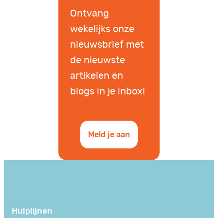
Ontvang
wekelijks onze
nieuwsbrief met
de nieuwste
artikelen en
blogs in je inbox!
Meld je aan
Hulplijnen