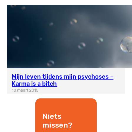
Mijn leven tijdens mijn psychoses –
Karma is a bitch
18 maart 2015
Niets
missen?