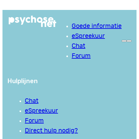
Ga
naar
Goede informatie
de
eSpreekuur
inhoud
Chat
Forum
Hulplijnen
Chat
eSpreekuur
Forum
Direct hulp nodig?