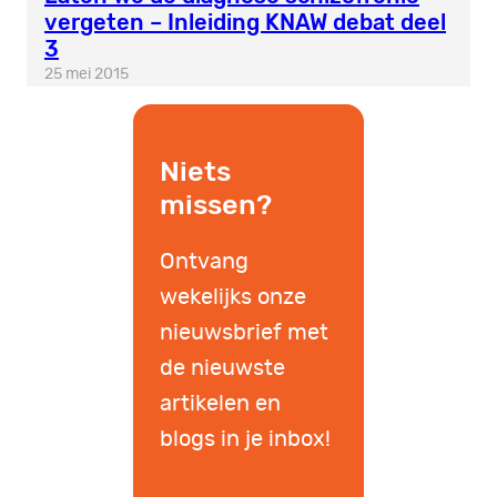
vergeten – Inleiding KNAW debat deel
3
25 mei 2015
Niets
missen?
Ontvang
wekelijks onze
nieuwsbrief met
de nieuwste
artikelen en
blogs in je inbox!