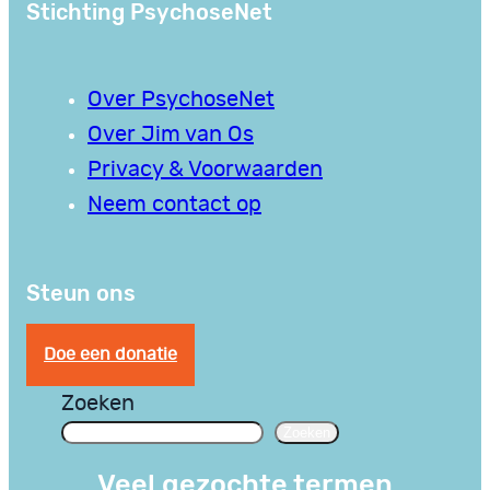
Stichting PsychoseNet
Over PsychoseNet
Over Jim van Os
Privacy & Voorwaarden
Neem contact op
Steun ons
Doe een donatie
Zoeken
Zoeken
Veel gezochte termen