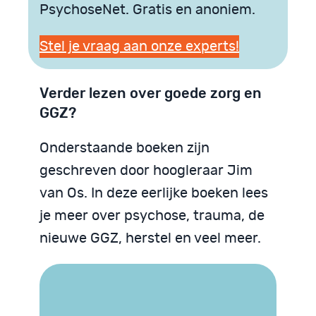
PsychoseNet. Gratis en anoniem.
Stel je vraag aan onze experts!
Verder lezen over goede zorg en
GGZ?
Onderstaande boeken zijn
geschreven door hoogleraar Jim
van Os. In deze eerlijke boeken lees
je meer over psychose, trauma, de
nieuwe GGZ, herstel en veel meer.
Trauma begrijpen
We zijn God niet
Psychose begrijpen
Neurodiversiteit
Neurodiversiteit
begrijpen
begrijpen