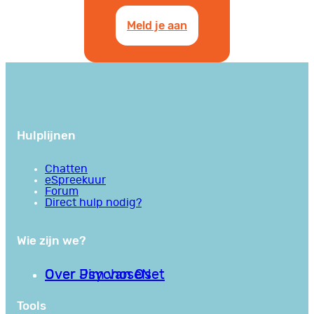
Meld je aan
Hulplijnen
Chatten
eSpreekuur
Forum
Direct hulp nodig?
Wie zijn we?
Over PsychoseNet
Over Jim van Os
Tools