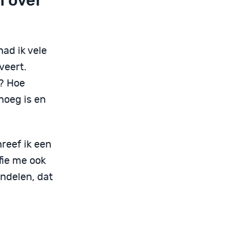
n over
had ik vele
veert.
? Hoe
noeg is en
reef ik een
fie me ook
andelen, dat