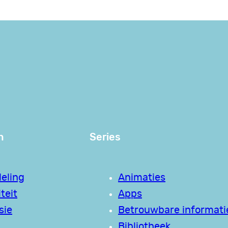
n
Series
eling
Animaties
teit
Apps
sie
Betrouwbare informati
Bibliotheek