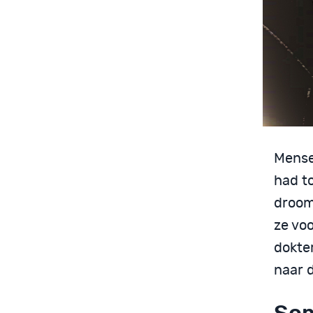
Mense
had t
droom
ze vo
dokter
naar 