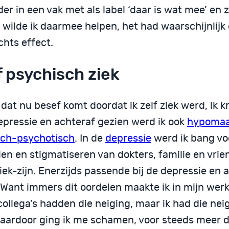
er in een vak met als label ‘daar is wat mee’ en 
 wilde ik daarmee helpen, het had waarschijnlijk
chts effect.
f psychisch ziek
 dat nu besef komt doordat ik zelf ziek werd, ik k
epressie en achteraf gezien werd ik ook
hypoma
ch-psychotisch
. In de
depressie
werd ik bang vo
len en stigmatiseren van dokters, familie en vri
iek-zijn. Enerzijds passende bij de depressie en 
. Want immers dit oordelen maakte ik in mijn wer
ollega’s hadden die neiging, maar ik had die neig
Daardoor ging ik me schamen, voor steeds meer d