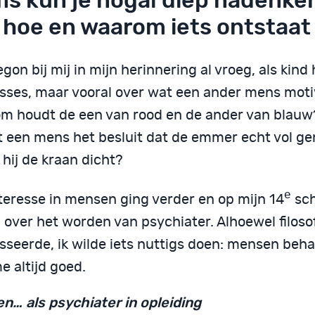
s kun je nogal diep nadenke
 hoe en waarom iets ontstaat
gon bij mij in mijn herinnering al vroeg, als kind 
esses, maar vooral over wat een ander mens moti
m houdt de een van rood en de ander van blauw
 een mens het besluit dat de emmer echt vol ge
 hij de kraan dicht?
e
nteresse in mensen ging verder en op mijn 14
sch
 over het worden van psychiater. Alhoewel filoso
esseerde, ik wilde iets nuttigs doen: mensen beh
e altijd goed.
en… als psychiater in opleiding