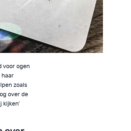
d voor ogen
 haar
lpen zoals
log over de
 kijken’