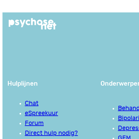
Ga
naar
de
inhoud
Hulplijnen
Onderwerpe
Chat
Behand
eSpreekuur
Bipolari
Forum
Depres
Direct hulp nodig?
GEM