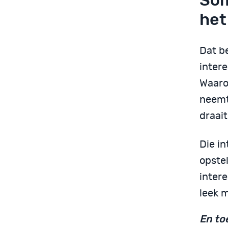
Som
het
Dat be
inter
Waaro
neemt
draait
Die i
opstel
inter
leek m
En to