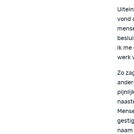
Uitein
vond 
mense
beslu
ik me
werk 
Zo zag
andere
pijnli
naast
Mense
gestig
naam 