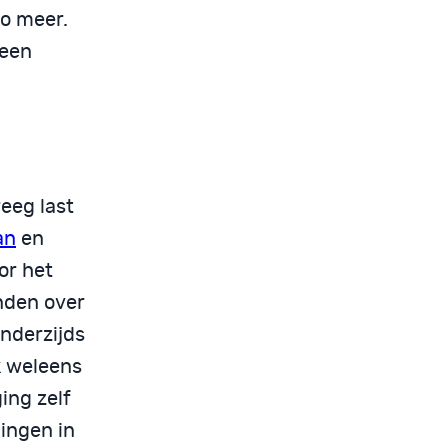
zo meer.
 een
reeg last
an
en
or het
enden over
anderzijds
k weleens
ing zelf
ingen in