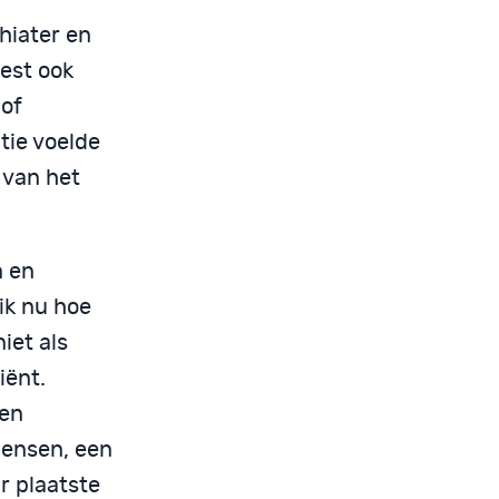
chiater en
oest ook
 of
tie voelde
 van het
n en
ik nu hoe
niet als
iënt.
 en
mensen, een
r plaatste