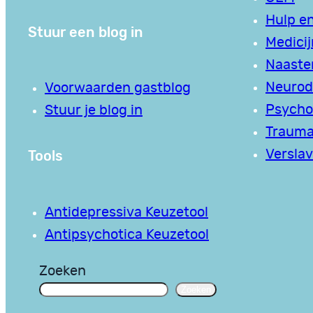
Hulp en
Stuur een blog in
Medici
Naaste
Neurodi
Voorwaarden gastblog
Psycho
Stuur je blog in
Traum
Tools
Verslav
Antidepressiva Keuzetool
Antipsychotica Keuzetool
Zoeken
Zoeken