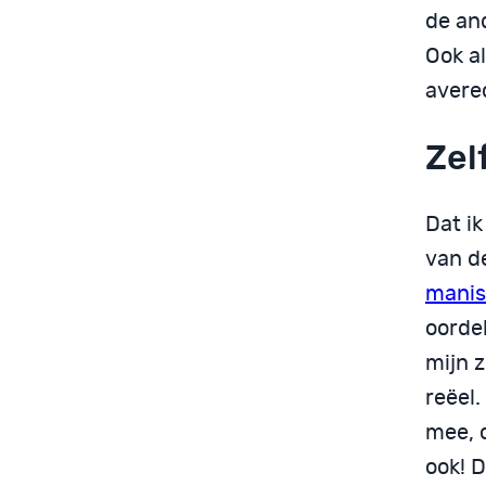
de and
Ook al
avere
Zel
Dat ik
van d
manis
oorde
mijn z
reëel
mee, c
ook! 