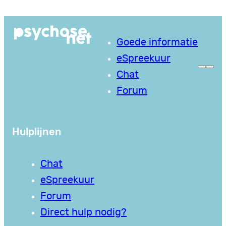
Ga
naar
Goede informatie
de
eSpreekuur
inhoud
Chat
Forum
Hulplijnen
Chat
eSpreekuur
Forum
Direct hulp nodig?