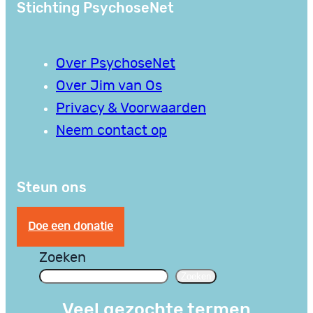
Stichting PsychoseNet
Over PsychoseNet
Over Jim van Os
Privacy & Voorwaarden
Neem contact op
Steun ons
Doe een donatie
Zoeken
Zoeken
Veel gezochte termen