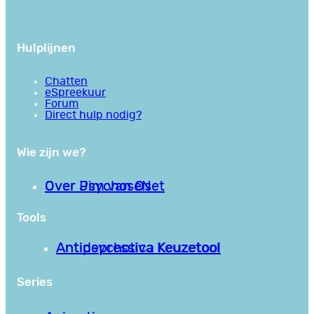
Hulplijnen
Chatten
eSpreekuur
Forum
Direct hulp nodig?
Wie zijn we?
Over PsychoseNet
Over Jim van Os
Tools
Antipsychotica Keuzetool
Antidepressiva Keuzetool
Series