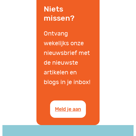
Niets
missen?
Ontvang
wekelijks onze
nieuwsbrief met
de nieuwste
artikelen en
blogs in je inbox!
Meld je aan