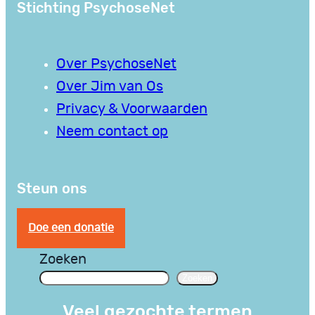
Stichting PsychoseNet
Over PsychoseNet
Over Jim van Os
Privacy & Voorwaarden
Neem contact op
Steun ons
Doe een donatie
Zoeken
Zoeken
Veel gezochte termen