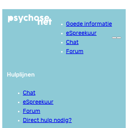
Ga
naar
Goede informatie
de
eSpreekuur
inhoud
Chat
Forum
Hulplijnen
Chat
eSpreekuur
Forum
Direct hulp nodig?