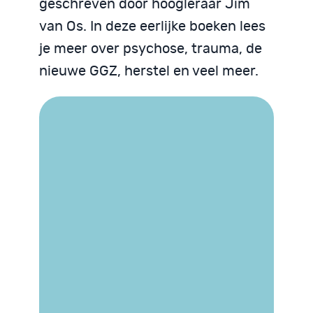
geschreven door hoogleraar Jim
van Os. In deze eerlijke boeken lees
je meer over psychose, trauma, de
nieuwe GGZ, herstel en veel meer.
Trauma begrijpen
We zijn God niet
Psychose begrijpen
Neurodiversiteit
Neurodiversiteit
begrijpen
begrijpen
JIM VAN OS / MYRRHE
VAN SPRONSEN