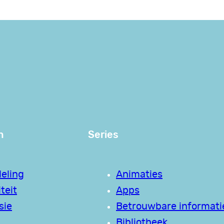
n
Series
eling
Animaties
teit
Apps
sie
Betrouwbare informati
Bibliotheek