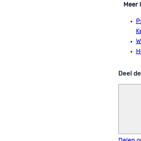
Meer 
P
K
W
H
Deel de
Delen o