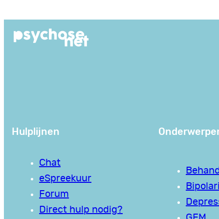
Ga
naar
de
inhoud
Hulplijnen
Onderwerpe
Chat
Behand
eSpreekuur
Bipolari
Forum
Depres
Direct hulp nodig?
GEM