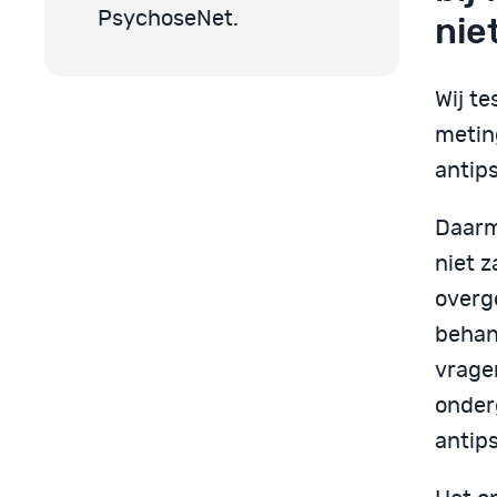
PsychoseNet.
nie
Wij t
meting
antip
Daarm
niet 
overg
behan
vragen
onder
antip