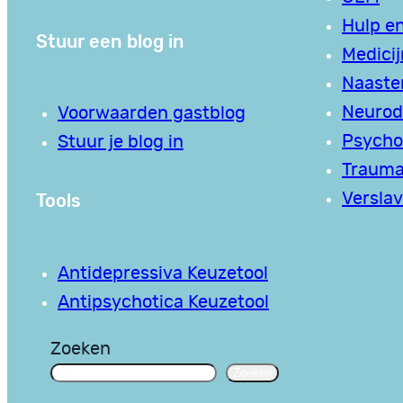
Hulp en
Stuur een blog in
Medici
Naaste
Neurodi
Voorwaarden gastblog
Psycho
Stuur je blog in
Traum
Tools
Verslav
Antidepressiva Keuzetool
Antipsychotica Keuzetool
Zoeken
Zoeken