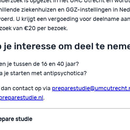
nderzoek is opgezet in het UMC Utrecht en wordt
hillende ziekenhuizen en GGZ-instellingen in Ne
voerd. U krijgt een vergoeding voor deelname aan
zoek van €20 per bezoek.
 je interesse om deel te nem
en je tussen de 16 en 40 jaar?
a je starten met antipsychotica?
dan contact op via
preparestudie@umcutrecht.
reparestudie.nl
.
epare studie