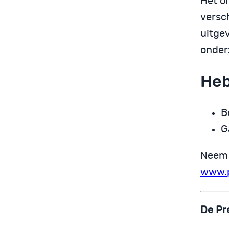
Het o
versc
uitge
onder
Heb
B
G
Neem 
www.p
De Pr