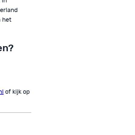
 in
derland
 het
en?
nl
of kijk op