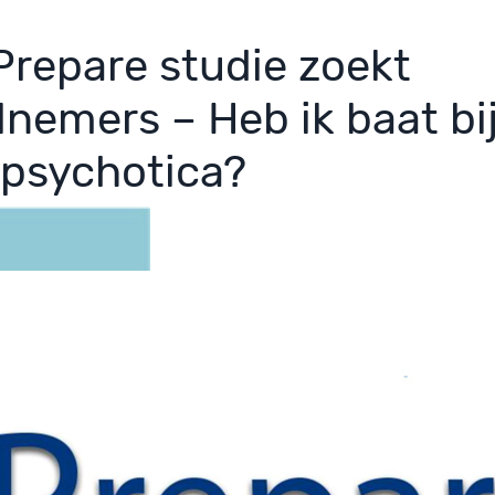
Prepare studie zoekt
lnemers – Heb ik baat bi
ipsychotica?
stus 2021