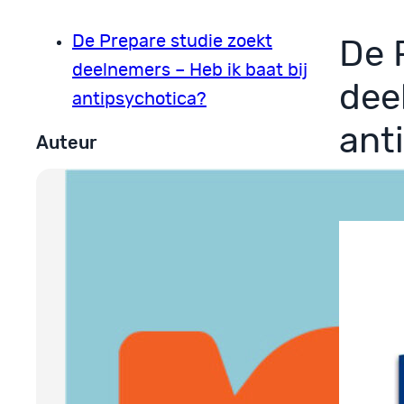
De Prepare studie zoekt
De 
deelnemers – Heb ik baat bij
dee
antipsychotica?
ant
Auteur
12 augu