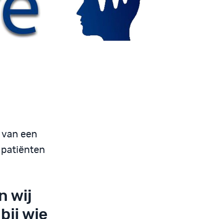
g van een
 patiënten
n wij
bij wie