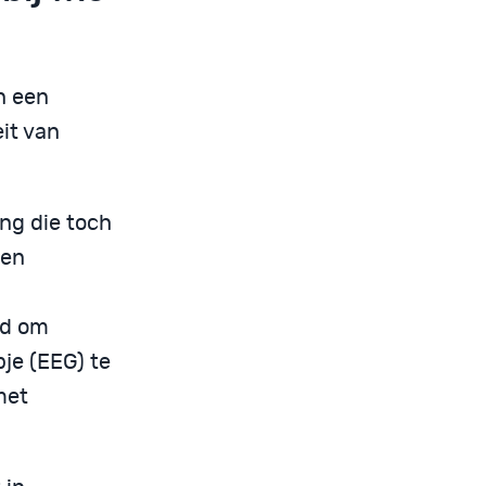
n een
eit van
ng die toch
een
gd om
pje (EEG) te
met