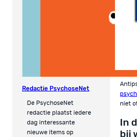
Antip
Redactie PsychoseNet
psych
De PsychoseNet
niet 
redactie plaatst iedere
In 
dag interessante
bij
nieuwe items op