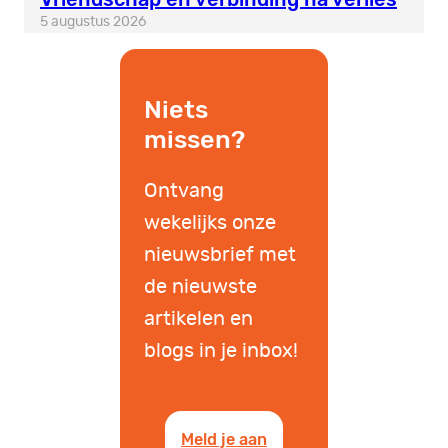
5 augustus 2026
Niets
missen?
Ontvang
wekelijks onze
nieuwsbrief met
de nieuwste
artikelen en
blogs in je inbox!
Meld je aan