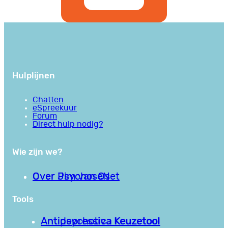
Hulplijnen
Chatten
eSpreekuur
Forum
Direct hulp nodig?
Wie zijn we?
Over PsychoseNet
Over Jim van Os
Tools
Antipsychotica Keuzetool
Antidepressiva Keuzetool