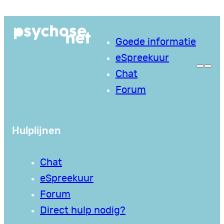
Ga
naar
Goede informatie
de
eSpreekuur
inhoud
Chat
Forum
Hulplijnen
Chat
eSpreekuur
Forum
Direct hulp nodig?