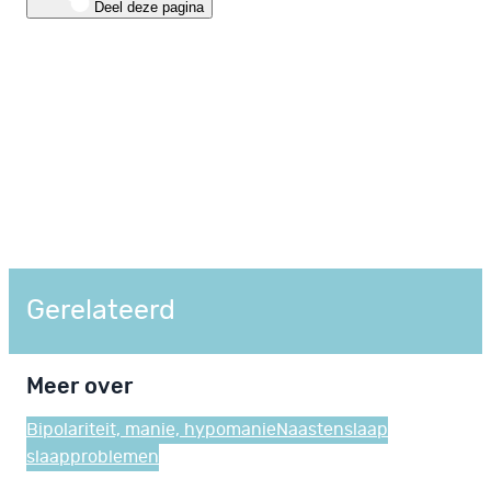
Deel deze pagina
Gerelateerd
Meer over
Bipolariteit, manie, hypomanie
Naasten
slaap
slaapproblemen