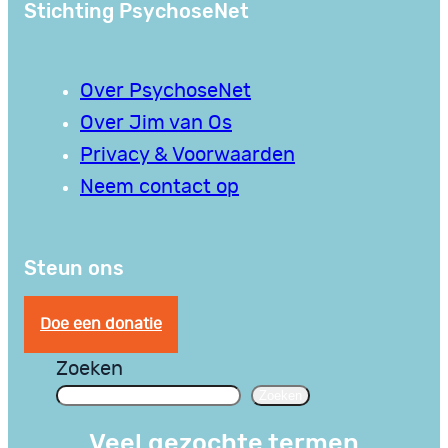
Stichting PsychoseNet
Over PsychoseNet
Over Jim van Os
Privacy & Voorwaarden
Neem contact op
Steun ons
Doe een donatie
Zoeken
Zoeken
Veel gezochte termen