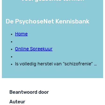
De PsychoseNet Kennisbank
Home
Online Spreekuur
Is volledig herstel van “schizofrenie” …
Beantwoord door
Auteur