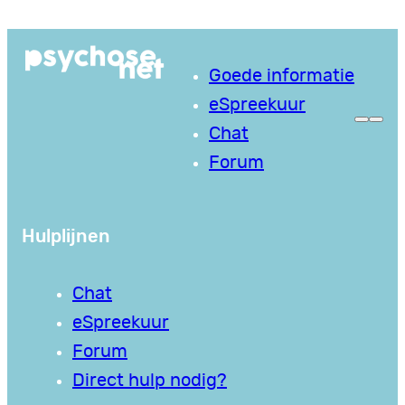
Ga
naar
Goede informatie
de
eSpreekuur
inhoud
Chat
Forum
Hulplijnen
Chat
eSpreekuur
Forum
Direct hulp nodig?