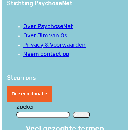
Stichting PsychoseNet
Over PsychoseNet
Over Jim van Os
Privacy & Voorwaarden
Neem contact op
Steun ons
Doe een donatie
Zoeken
Zoeken
Veel gezochte termen