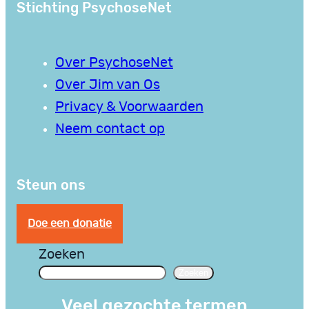
Stichting PsychoseNet
Over PsychoseNet
Over Jim van Os
Privacy & Voorwaarden
Neem contact op
Steun ons
Doe een donatie
Zoeken
Zoeken
Veel gezochte termen