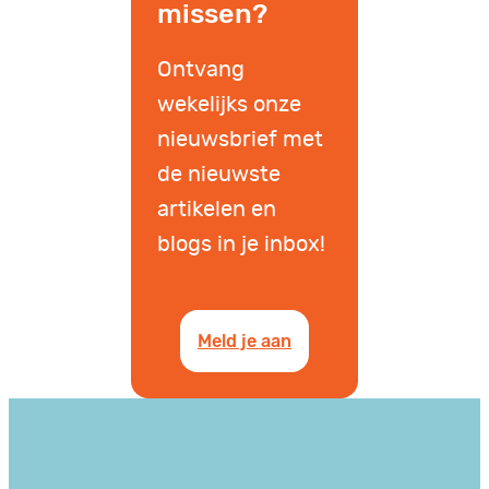
missen?
Ontvang
wekelijks onze
nieuwsbrief met
de nieuwste
artikelen en
blogs in je inbox!
Meld je aan