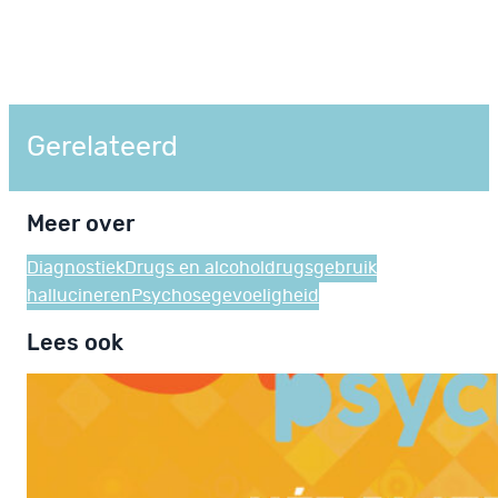
Gerelateerd
Meer over
Diagnostiek
Drugs en alcohol
drugsgebruik
hallucineren
Psychosegevoeligheid
Lees ook