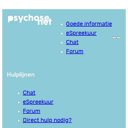
Ga
naar
Goede informatie
de
eSpreekuur
inhoud
Chat
Forum
Hulplijnen
Chat
eSpreekuur
Forum
Direct hulp nodig?