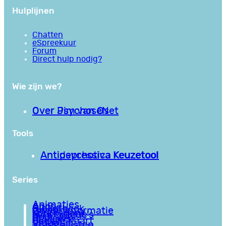
Hulplijnen
Chatten
eSpreekuur
Forum
Direct hulp nodig?
Wie zijn we?
Over PsychoseNet
Over Jim van Os
Tools
Antipsychotica Keuzetool
Antidepressiva Keuzetool
Series
Animaties
Apps
Bibliotheek
Goede informatie
Kennisbank
Mini college’s
Podcasts
Reviews
Sociale Kaart
Video’s
Vragenlijsten