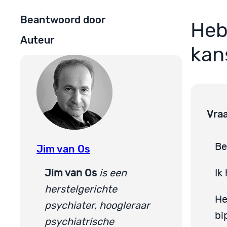
Beantwoord door
Heb
Auteur
kans
Vra
Be
Jim van Os
Jim van Os
is een
Ik
herstelgerichte
He
psychiater, hoogleraar
bi
psychiatrische