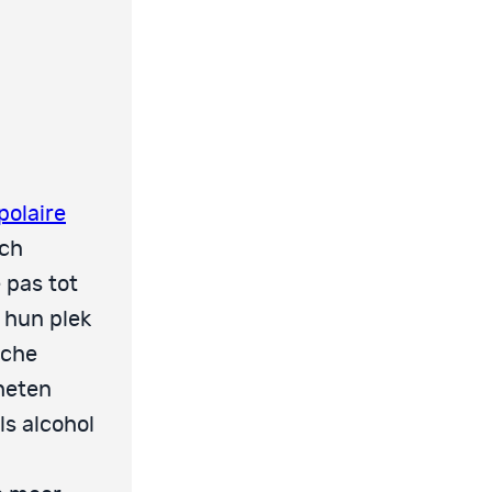
polaire
sch
 pas tot
p hun plek
sche
 heten
ls alcohol