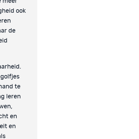
e meer
gheid ook
eren
aar de
eid
aarheid.
golfjes
emand te
ng leren
uwen,
cht en
eit en
als