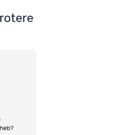
rotere
n
 heb?