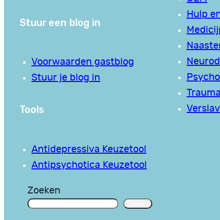
Hulp en
Stuur een blog in
Medici
Naaste
Neurodi
Voorwaarden gastblog
Psycho
Stuur je blog in
Traum
Tools
Verslav
Antidepressiva Keuzetool
Antipsychotica Keuzetool
Zoeken
Zoeken