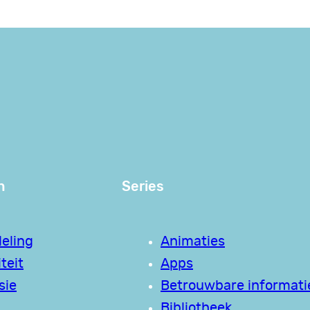
n
Series
eling
Animaties
teit
Apps
sie
Betrouwbare informati
Bibliotheek