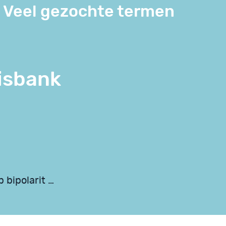
Veel gezochte termen
isbank
 bipolarit …