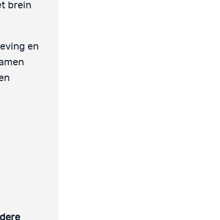
t brein
geving en
 samen
 en
ndere