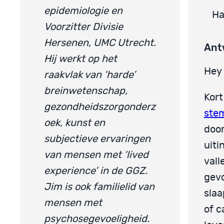
epidemiologie en
Ha
Voorzitter Divisie
Hersenen, UMC Utrecht.
Ant
Hij werkt op het
Hey 
raakvlak van ‘harde’
breinwetenschap,
Kort
gezondheidszorgonderz
ste
oek, kunst en
door
subjectieve ervaringen
uiti
van mensen met ‘lived
vall
experience’ in de GGZ.
gevo
Jim is ook familielid van
slaa
mensen met
of c
psychosegevoeligheid.