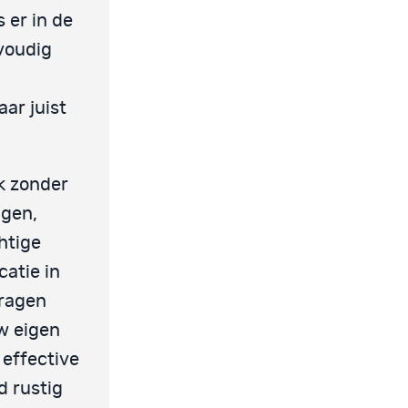
 er in de
nvoudig
ar juist
jk zonder
agen,
htige
catie in
vragen
uw eigen
 effective
d rustig