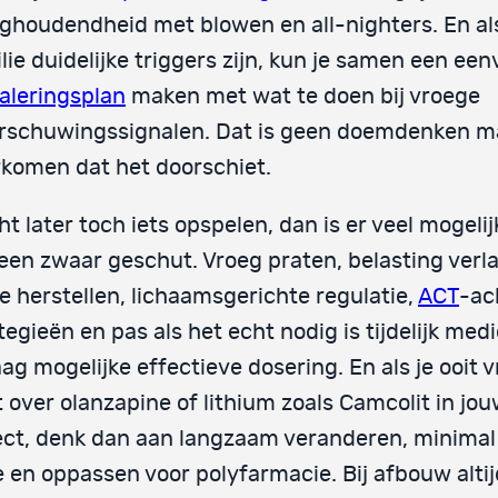
ghoudendheid met blowen en all-nighters. En als
lie duidelijke triggers zijn, kun je samen een ee
aleringsplan
maken met wat te doen bij vroege
rschuwingssignalen. Dat is geen doemdenken ma
komen dat het doorschiet.
t later toch iets opspelen, dan is er veel mogeli
en zwaar geschut. Vroeg praten, belasting verl
e herstellen, lichaamsgerichte regulatie,
ACT
-ac
tegieën en pas als het echt nodig is tijdelijk medi
aag mogelijke effectieve dosering. En als je ooit 
 over olanzapine of lithium zoals Camcolit in jo
ect, denk dan aan langzaam veranderen, minimal
 en oppassen voor polyfarmacie. Bij afbouw altij