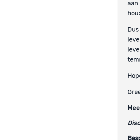
aan 
houd
Dus 
leve
leve
temm
Hope
Gre
Mee
Disc
Besp