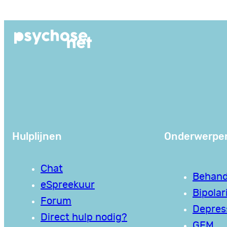
Ga
naar
de
inhoud
Hulplijnen
Onderwerpe
Chat
Behand
eSpreekuur
Bipolari
Forum
Depres
Direct hulp nodig?
GEM