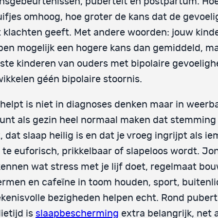
nsgebeurtenissen, puberteit en postpartum. Ho
ifjes omhoog, hoe groter de kans dat de gevoeli
 klachten geeft. Met andere woorden: jouw kind
en mogelijk een hogere kans dan gemiddeld, m
te kinderen van ouders met bipolaire gevoeligh
ikkelen géén bipolaire stoornis.
helpt is niet in diagnoses denken maar in weerb
unt als gezin heel normaal maken dat stemming 
, dat slaap heilig is en dat je vroeg ingrijpt als i
 te euforisch, prikkelbaar of slapeloos wordt. Jo
ennen wat stress met je lijf doet, regelmaat bo
rmen en cafeïne in toom houden, sport, buitenli
kenisvolle bezigheden helpen echt. Rond pubert
ietijd is
slaapbescherming
extra belangrijk, net 