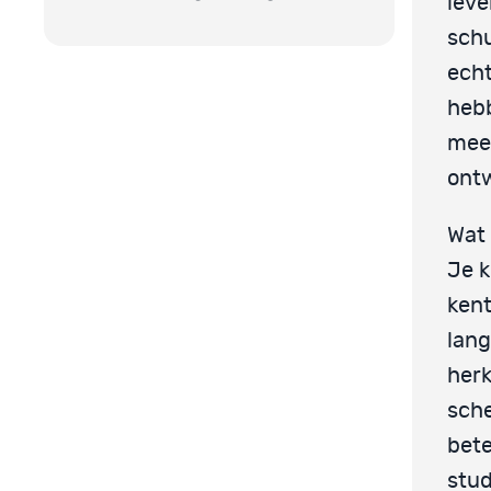
leve
schu
echt
hebb
mees
ontw
Wat 
Je k
kent
lang
herk
sche
bete
stud