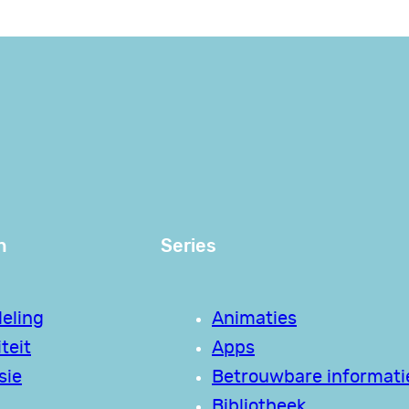
n
Series
eling
Animaties
teit
Apps
sie
Betrouwbare informati
Bibliotheek