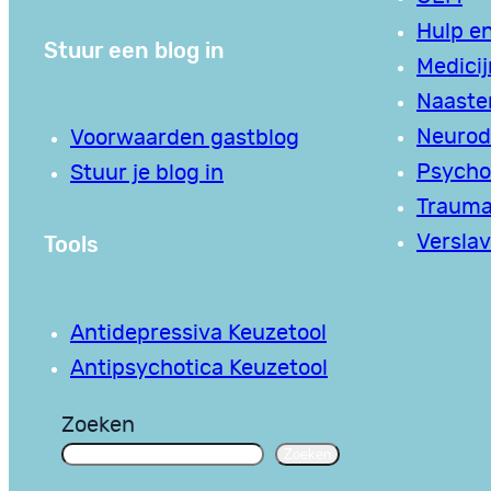
Hulp en
Stuur een blog in
Medici
Naaste
Neurodi
Voorwaarden gastblog
Psycho
Stuur je blog in
Traum
Tools
Verslav
Antidepressiva Keuzetool
Antipsychotica Keuzetool
Zoeken
Zoeken