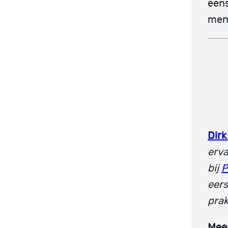
eens
men
Dirk
erva
bij
P
eers
prak
Mee