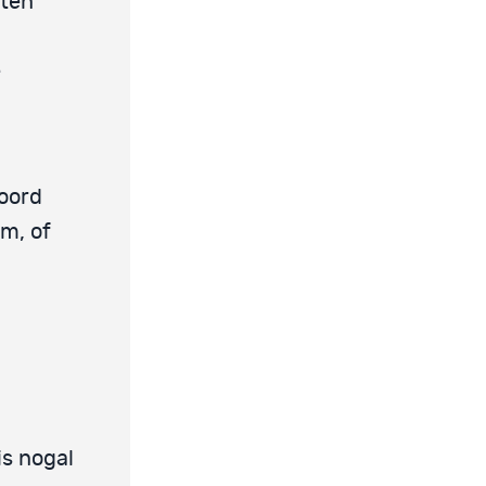
eten
e
toord
um, of
is nogal