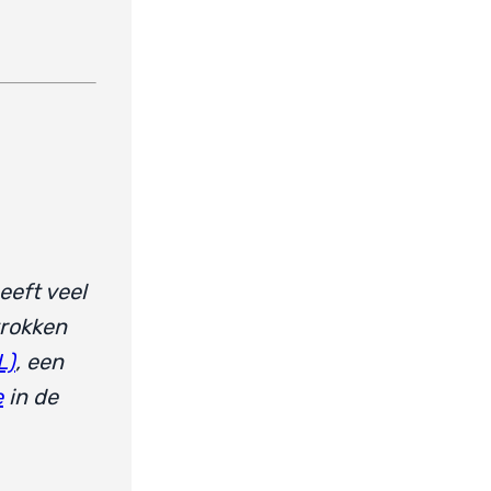
eeft veel
trokken
L)
, een
e
in de