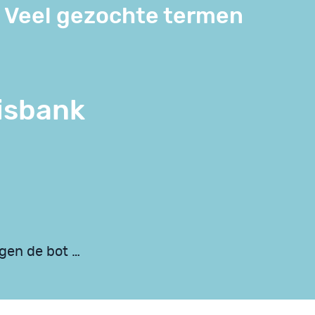
Veel gezochte termen
isbank
gen de bot …