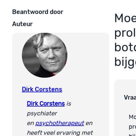
Beantwoord door
Moe
Auteur
pro
bot
bij
Dirk Corstens
Vra
Dirk Corstens
is
psychiater
Mo
en
psychotherapeut
en
pr
heeft veel ervaring met