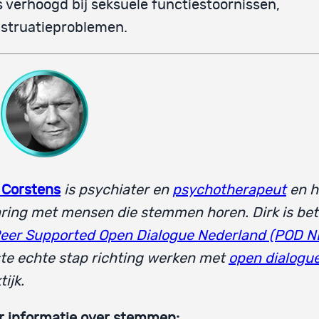
 verhoogd bij seksuele functiestoornissen,
struatieproblemen.
 Corstens
is psychiater en
psychotherapeut
en h
ring met mensen die stemmen horen. Dirk is be
eer Supported Open Dialogue Nederland (POD N
te echte stap richting werken met
open dialogu
tijk.
r informatie over stemmen: