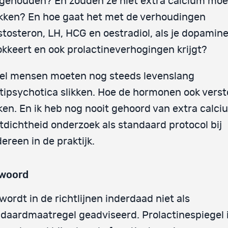
jgehouden? En zouden ze niet extra calcium mo
ikken? En hoe gaat het met de verhoudingen
stosteron, LH, HCG en oestradiol, als je dopamin
okkeert en ook prolactineverhogingen krijgt?
el mensen moeten nog steeds levenslang
tipsychotica slikken. Hoe de hormonen ook vers
ken. En ik heb nog nooit gehoord van extra calci
tdichtheid onderzoek als standaard protocol bij
dereen in de praktijk.
woord
wordt in de richtlijnen inderdaad niet als
daardmaatregel geadviseerd. Prolactinespiegel 