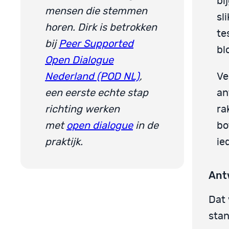
bi
mensen die stemmen
sl
horen. Dirk is betrokken
te
bij
Peer Supported
bl
Open Dialogue
Nederland (POD NL)
,
Ve
een eerste echte stap
an
richting werken
ra
met
open dialogue
in de
bo
praktijk.
ie
Ant
Dat 
stan