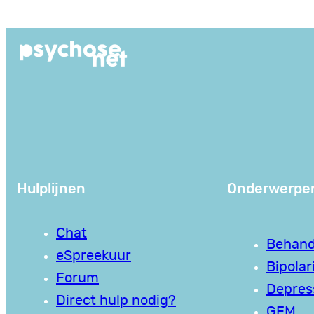
Ga
naar
de
inhoud
Hulplijnen
Onderwerpe
Chat
Behand
eSpreekuur
Bipolari
Forum
Depres
Direct hulp nodig?
GEM