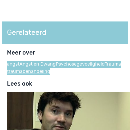
Gerelateerd
Meer over
angst
Angst en Dwang
Psychosegevoeligheid
Trauma
traumabehandeling
Lees ook