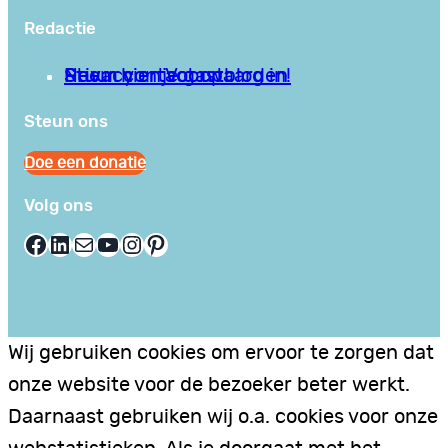
Redactie
Privacy en Voorwaarden
Stuur hier je gastblog in!
Neem contact op
Steun ons
Doe een donatie
Volg ons
Facebook
LinkedIn
E-mail
YouTube
Instagram
Pinterest
Wij gebruiken cookies om ervoor te zorgen dat
onze website voor de bezoeker beter werkt.
Daarnaast gebruiken wij o.a. cookies voor onze