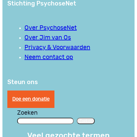
Stichting PsychoseNet
Over PsychoseNet
Over Jim van Os
Privacy & Voorwaarden
Neem contact op
Steun ons
Doe een donatie
Zoeken
Zoeken
Veel gezochte termen