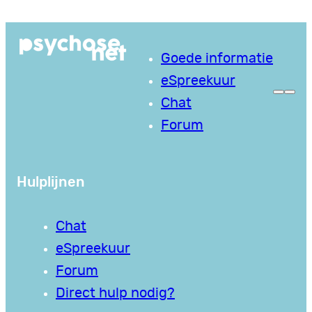
Ga
naar
Goede informatie
de
eSpreekuur
inhoud
Chat
Forum
Hulplijnen
Chat
eSpreekuur
Forum
Direct hulp nodig?