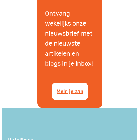
Ontvang
wekelijks onze
nieuwsbrief met
de nieuwste
artikelen en
blogs in je inbox!
Meld je aan