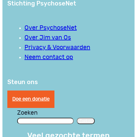
Stichting PsychoseNet
Over PsychoseNet
Over Jim van Os
Privacy & Voorwaarden
Neem contact op
Steun ons
Doe een donatie
Zoeken
Zoeken
Veel gezochte termen