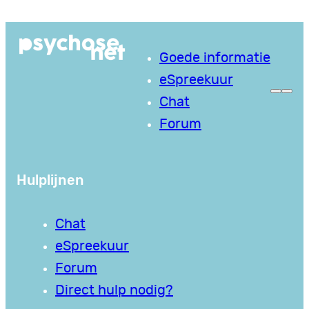
Ga
naar
Goede informatie
de
eSpreekuur
inhoud
Chat
Forum
Hulplijnen
Chat
eSpreekuur
Forum
Direct hulp nodig?