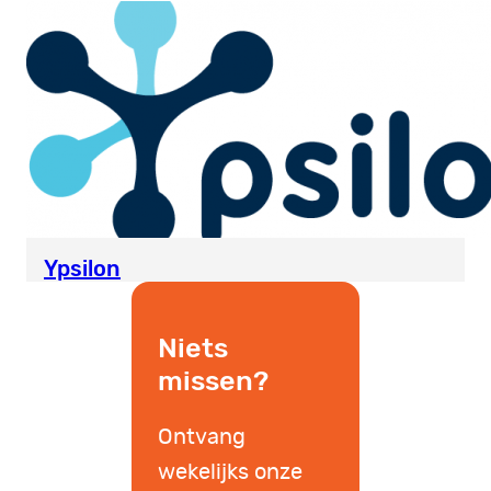
Ypsilon
Niets
missen?
Ontvang
wekelijks onze