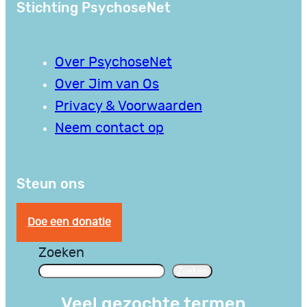
Stichting PsychoseNet
Over PsychoseNet
Over Jim van Os
Privacy & Voorwaarden
Neem contact op
Steun ons
Doe een donatie
Zoeken
Zoeken
Veel gezochte termen