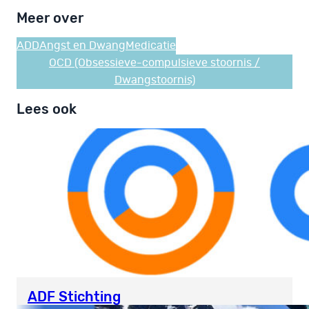
Meer over
ADD
Angst en Dwang
Medicatie
OCD (Obsessieve-compulsieve stoornis /
Dwangstoornis)
Lees ook
ADF Stichting