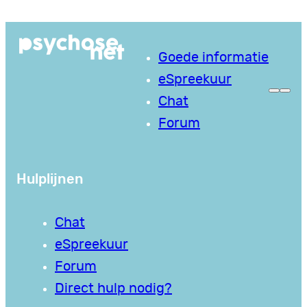
Ga
naar
Goede informatie
de
eSpreekuur
inhoud
Chat
Forum
Hulplijnen
Chat
eSpreekuur
Forum
Direct hulp nodig?