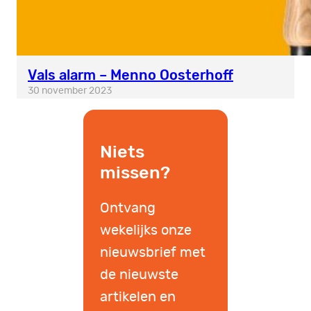
Vals alarm – Menno Oosterhoff
30 november 2023
Niets
missen?
Ontvang
wekelijks onze
nieuwsbrief met
de nieuwste
artikelen en