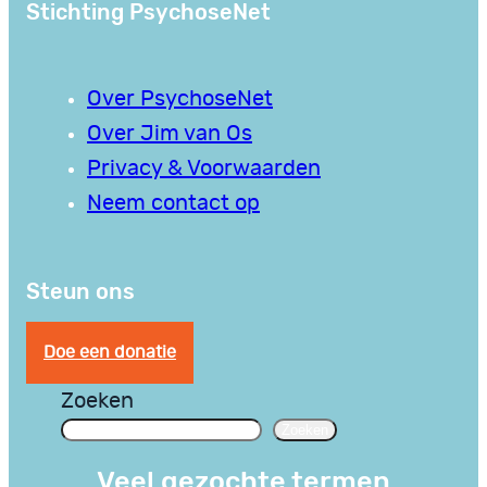
Stichting PsychoseNet
Over PsychoseNet
Over Jim van Os
Privacy & Voorwaarden
Neem contact op
Steun ons
Doe een donatie
Zoeken
Zoeken
Veel gezochte termen