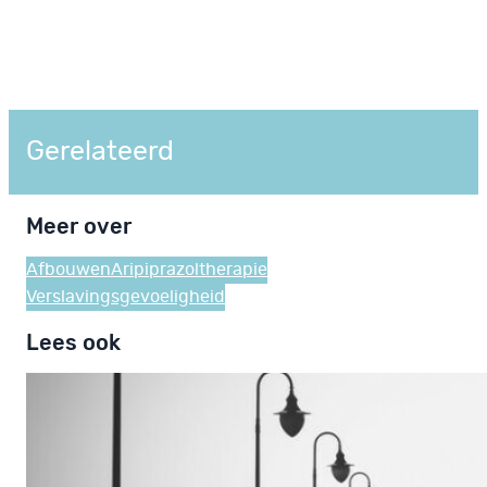
Gerelateerd
Meer over
Afbouwen
Aripiprazol
therapie
Verslavingsgevoeligheid
Lees ook