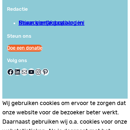
Redactie
Privacy en Voorwaarden
Stuur hier je gastblog in!
Neem contact op
Steun ons
Doe een donatie
Volg ons
Facebook
LinkedIn
E-mail
YouTube
Instagram
Pinterest
Wij gebruiken cookies om ervoor te zorgen dat
onze website voor de bezoeker beter werkt.
Daarnaast gebruiken wij o.a. cookies voor onze