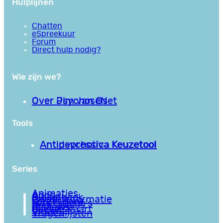
Hulplijnen
Chatten
eSpreekuur
Forum
Direct hulp nodig?
Wie zijn we?
Over PsychoseNet
Over Jim van Os
Tools
Antipsychotica Keuzetool
Antidepressiva Keuzetool
Series
Animaties
Apps
Bibliotheek
Goede informatie
Kennisbank
Mini college’s
Podcasts
Reviews
Sociale Kaart
Video’s
Vragenlijsten