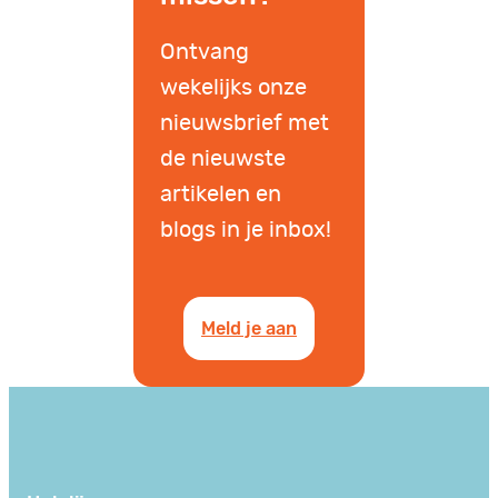
Ontvang
wekelijks onze
nieuwsbrief met
de nieuwste
artikelen en
blogs in je inbox!
Meld je aan