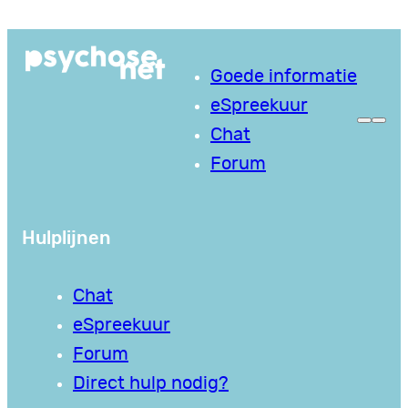
Ga
naar
Goede informatie
de
eSpreekuur
inhoud
Chat
Forum
Hulplijnen
Chat
eSpreekuur
Forum
Direct hulp nodig?