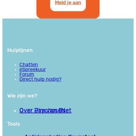
Meld je aan
Hulplijnen
Chatten
eSpreekuur
Forum
Direct hulp nodig?
Wie zijn we?
Over PsychoseNet
Over Jim van Os
Tools