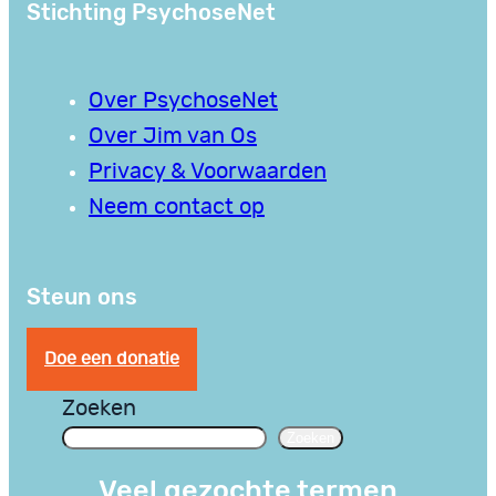
Stichting PsychoseNet
Over PsychoseNet
Over Jim van Os
Privacy & Voorwaarden
Neem contact op
Steun ons
Doe een donatie
Zoeken
Zoeken
Veel gezochte termen