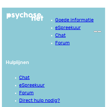
Ga
naar
Goede informatie
de
eSpreekuur
inhoud
Chat
Forum
Hulplijnen
Chat
eSpreekuur
Forum
Direct hulp nodig?