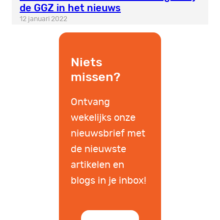
de GGZ in het nieuws
12 januari 2022
Niets
missen?
Ontvang
wekelijks onze
nieuwsbrief met
de nieuwste
artikelen en
blogs in je inbox!