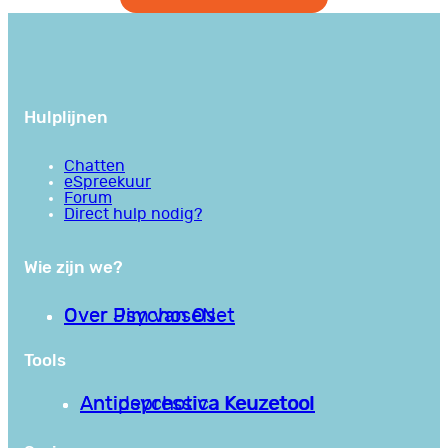
Hulplijnen
Chatten
eSpreekuur
Forum
Direct hulp nodig?
Wie zijn we?
Over PsychoseNet
Over Jim van Os
Tools
Antipsychotica Keuzetool
Antidepressiva Keuzetool