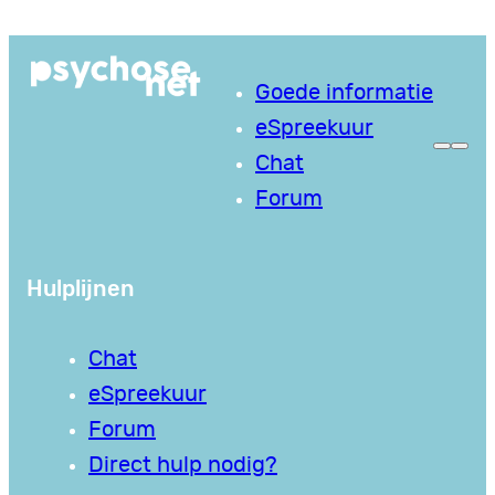
Ga
naar
Goede informatie
de
eSpreekuur
inhoud
Chat
Forum
Hulplijnen
Chat
eSpreekuur
Forum
Direct hulp nodig?