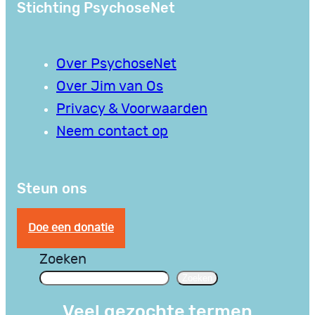
Stichting PsychoseNet
Over PsychoseNet
Over Jim van Os
Privacy & Voorwaarden
Neem contact op
Steun ons
Doe een donatie
Zoeken
Zoeken
Veel gezochte termen