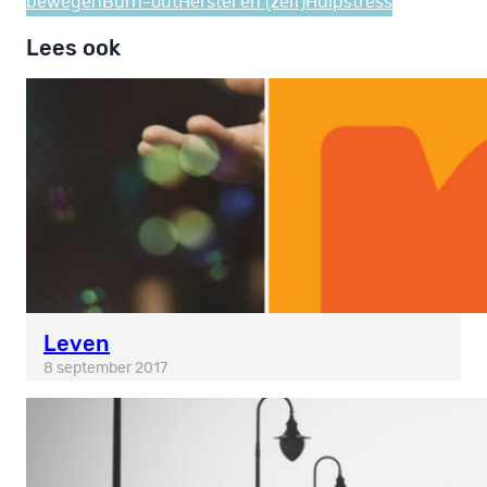
bewegen
Burn-out
Herstel en (zelf)Hulp
stress
Lees ook
Leven
8 september 2017