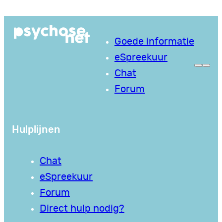
Ga
naar
Goede informatie
de
eSpreekuur
inhoud
Chat
Forum
Hulplijnen
Chat
eSpreekuur
Forum
Direct hulp nodig?