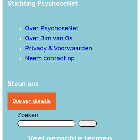
Stichting PsychoseNet
Over PsychoseNet
Over Jim van Os
Privacy & Voorwaarden
Neem contact op
Steun ons
Doe een donatie
Zoeken
Zoeken
Veel gezochte termen