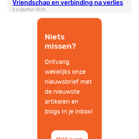
Vriendschap en verbinding na verlies
5 augustus 2026
Niets
missen?
Ontvang
wekelijks onze
nieuwsbrief met
de nieuwste
artikelen en
blogs in je inbox!