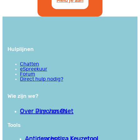
Meld je aan
Hulplijnen
Chatten
eSpreekuur
Forum
Direct hulp nodig?
Wie zijn we?
Over PsychoseNet
Over Jim van Os
Tools
Antipsychotica Keuzetool
Antidepressiva Keuzetool