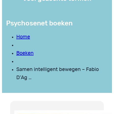
Psychosenet boeken
Home
Boeken
Samen intelligent bewegen – Fabio
D’Ag …