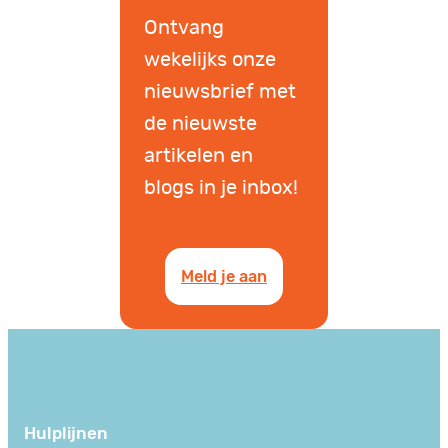
Ontvang
wekelijks onze
nieuwsbrief met
de nieuwste
artikelen en
blogs in je inbox!
Meld je aan
Hulplijnen