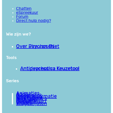
Chatten
eSpreekuur
Forum
Direct hulp nodig?
Wie zijn we?
Over PsychoseNet
Over Jim van Os
Tools
Antipsychotica Keuzetool
Antidepressiva Keuzetool
Series
Animaties
Apps
Bibliotheek
Goede informatie
Kennisbank
Mini college’s
Podcasts
Reviews
Sociale Kaart
Video’s
Vragenlijsten