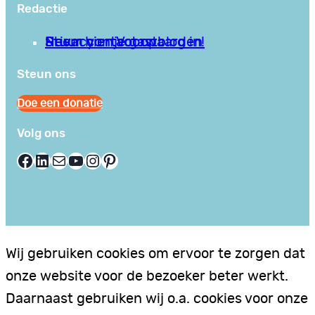
Redactie
Privacy en Voorwaarden
Stuur hier je gastblog in!
Neem contact op
Steun ons
Doe een donatie
Volg ons
Facebook
LinkedIn
E-mail
YouTube
Instagram
Pinterest
Wij gebruiken cookies om ervoor te zorgen dat
onze website voor de bezoeker beter werkt.
Daarnaast gebruiken wij o.a. cookies voor onze