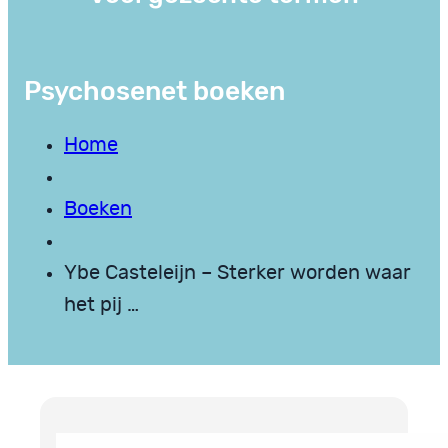
Psychosenet boeken
Home
Boeken
Ybe Casteleijn – Sterker worden waar
het pij …