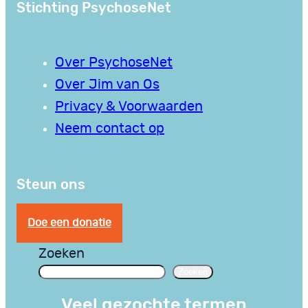
Stichting PsychoseNet
Over PsychoseNet
Over Jim van Os
Privacy & Voorwaarden
Neem contact op
Steun ons
Doe een donatie
Zoeken
Zoeken
Veel gezochte termen