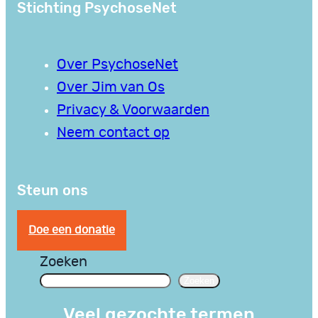
Stichting PsychoseNet
Over PsychoseNet
Over Jim van Os
Privacy & Voorwaarden
Neem contact op
Steun ons
Doe een donatie
Zoeken
Zoeken
Veel gezochte termen