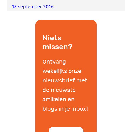
13 september 2016
Niets
missen?
Ontvang
wekelijks onze
nieuwsbrief met
de nieuwste
artikelen en
blogs in je inbox!