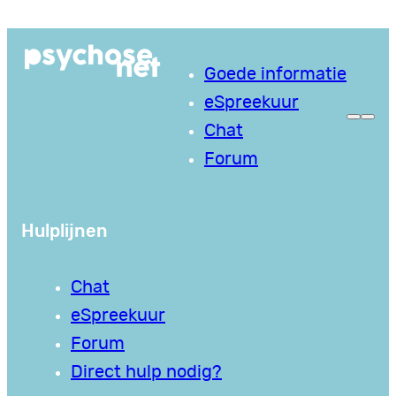
Ga
naar
Goede informatie
de
eSpreekuur
inhoud
Chat
Forum
Hulplijnen
Chat
eSpreekuur
Forum
Direct hulp nodig?