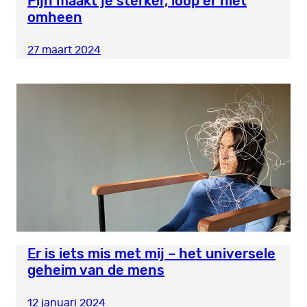
Pijn maakt je sterker, loop er niet
omheen
27 maart 2024
Er is iets mis met mij – het universele
geheim van de mens
12 januari 2024