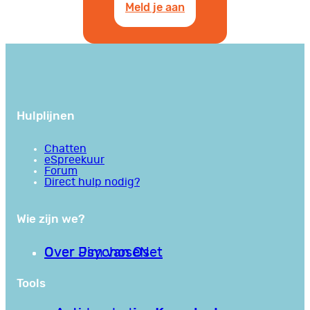
Meld je aan
Hulplijnen
Chatten
eSpreekuur
Forum
Direct hulp nodig?
Wie zijn we?
Over PsychoseNet
Over Jim van Os
Tools