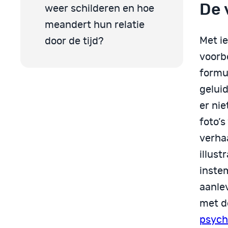
De 
weer schilderen en hoe
meandert hun relatie
Met i
door de tijd?
voorb
formul
gelui
er nie
foto’s
verha
illust
instem
aanle
met d
psych