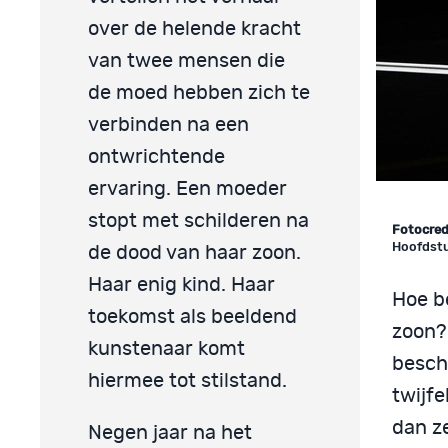
over de helende kracht
van twee mensen die
de moed hebben zich te
verbinden na een
ontwrichtende
ervaring. Een moeder
stopt met schilderen na
Fotocred
Hoofdstu
de dood van haar zoon.
Haar enig kind. Haar
Hoe be
toekomst als beeldend
zoon? 
kunstenaar komt
beschr
hiermee tot stilstand.
twijfe
dan z
Negen jaar na het