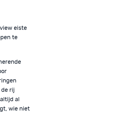
view eiste
open te
mmerende
oor
ringen
de rij
ltijd al
gt, wie niet