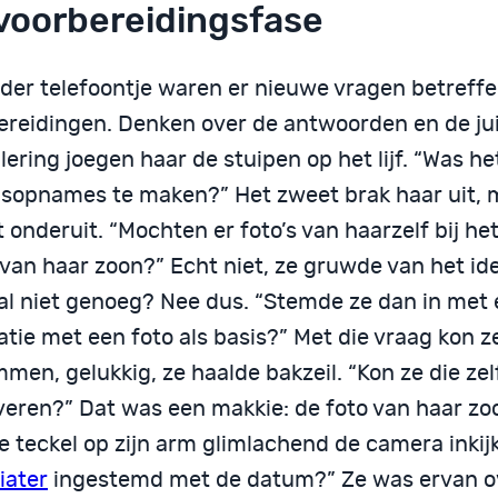
voorbereidingsfase
eder telefoontje waren er nieuwe vragen betreff
ereidingen. Denken over de antwoorden en de ju
ering joegen haar de stuipen op het lijf. “Was h
dsopnames te maken?” Het zweet brak haar uit, 
t onderuit. “Mochten er foto’s van haarzelf bij het
 van haar zoon?” Echt niet, ze gruwde van het id
al niet genoeg? Nee dus. “Stemde ze dan in met
ratie met een foto als basis?” Met die vraag kon z
men, gelukkig, ze haalde bakzeil. “Kon ze die zel
veren?” Dat was een makkie: de foto van haar zoo
e teckel op zijn arm glimlachend de camera inkij
iater
ingestemd met de datum?” Ze was ervan o