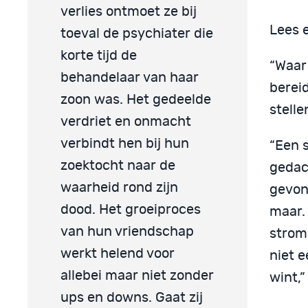
verlies ontmoet ze bij
Lees 
toeval de psychiater die
korte tijd de
“Waar
behandelaar van haar
berei
zoon was. Het gedeelde
stelle
verdriet en onmacht
verbindt hen bij hun
“Een 
zoektocht naar de
gedach
waarheid rond zijn
gevon
dood. Het groeiproces
maar. 
van hun vriendschap
stromp
werkt helend voor
niet e
allebei maar niet zonder
wint,”
ups en downs. Gaat zij