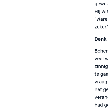
gewees
Hij w
“Ware
zeker
Denk g
Behen
veel 
zinni
te ga
vraag
het ge
verand
had ge