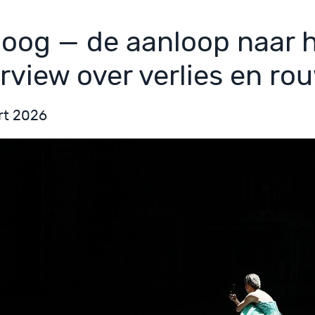
loog — de aanloop naar 
erview over verlies en ro
rt 2026