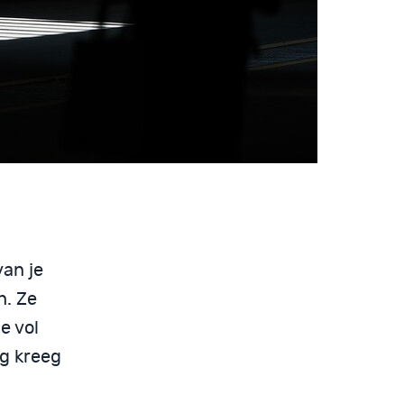
an je
h. Ze
e vol
ng kreeg