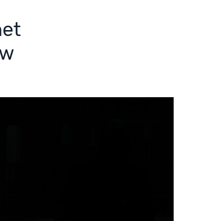
het
uw