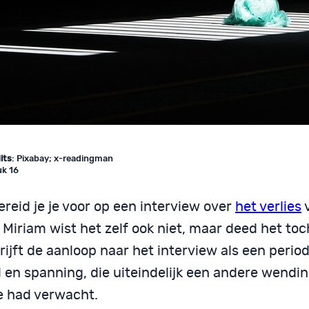
its
: Pixabay; x-readingman
k 16
reid je je voor op een interview over
het verlies
v
Miriam wist het zelf ook niet, maar deed het toc
ijft de aanloop naar het interview als een period
l en spanning, die uiteindelijk een andere wendi
e had verwacht.