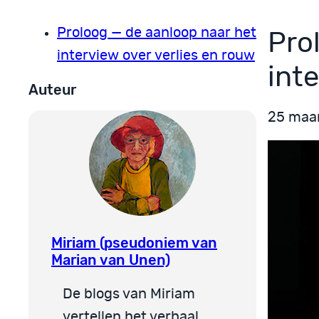
Proloog — de aanloop naar het
Pro
interview over verlies en rouw
int
Auteur
25 maa
Miriam (pseudoniem van
Marian van Unen)
De blogs van Miriam
vertellen het verhaal