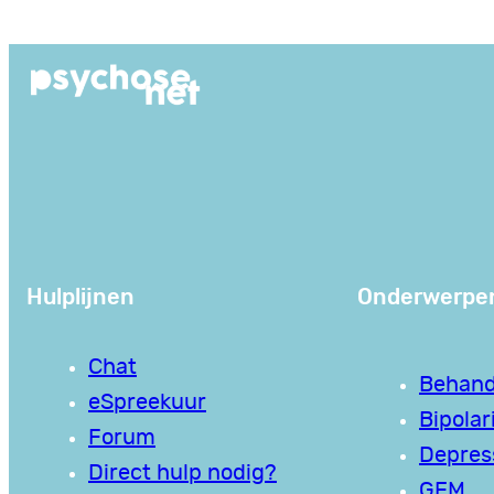
Ga
naar
de
inhoud
Hulplijnen
Onderwerpe
Chat
Behand
eSpreekuur
Bipolari
Forum
Depres
Direct hulp nodig?
GEM