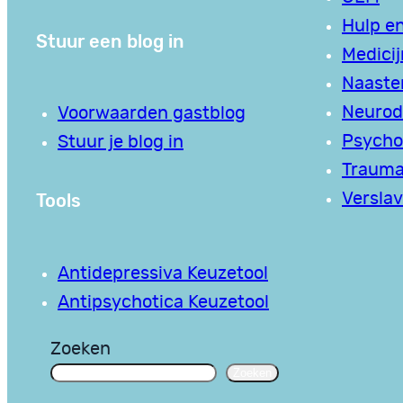
Hulp en
Stuur een blog in
Medici
Naaste
Neurodi
Voorwaarden gastblog
Psycho
Stuur je blog in
Traum
Tools
Verslav
Antidepressiva Keuzetool
Antipsychotica Keuzetool
Zoeken
Zoeken