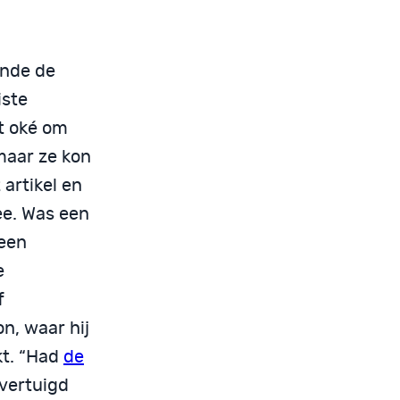
ende de
iste
et oké om
maar ze kon
 artikel en
ee. Was een
 een
e
f
n, waar hij
kt. “Had
de
vertuigd