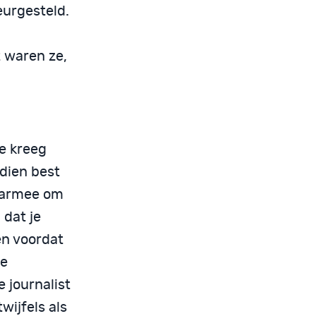
eurgesteld.
t waren ze,
e kreeg
dien best
daarmee om
 dat je
en voordat
te
e journalist
wijfels als