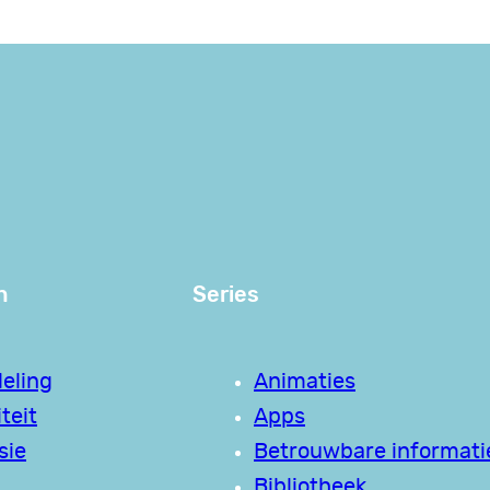
n
Series
eling
Animaties
teit
Apps
sie
Betrouwbare informati
Bibliotheek