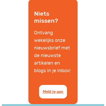
Niets
missen?
Ontvang
wekelijks onze
nieuwsbrief met
de nieuwste
artikelen en
blogs in je inbox!
Meld je aan