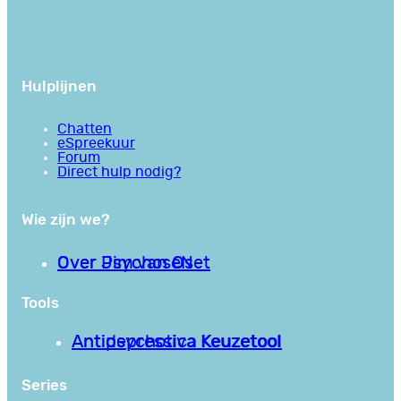
Hulplijnen
Chatten
eSpreekuur
Forum
Direct hulp nodig?
Wie zijn we?
Over PsychoseNet
Over Jim van Os
Tools
Antipsychotica Keuzetool
Antidepressiva Keuzetool
Series