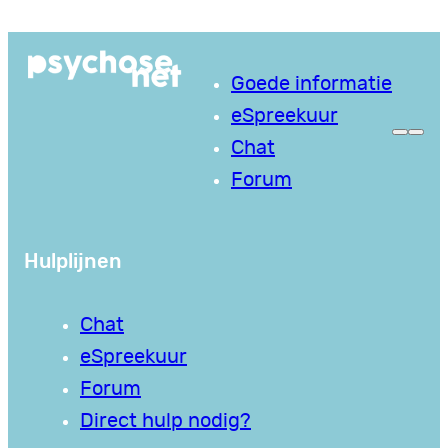
Ga
naar
Goede informatie
de
eSpreekuur
inhoud
Chat
Forum
Hulplijnen
Chat
eSpreekuur
Forum
Direct hulp nodig?