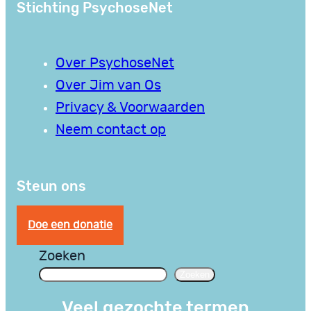
Stichting PsychoseNet
Over PsychoseNet
Over Jim van Os
Privacy & Voorwaarden
Neem contact op
Steun ons
Doe een donatie
Zoeken
Zoeken
Veel gezochte termen