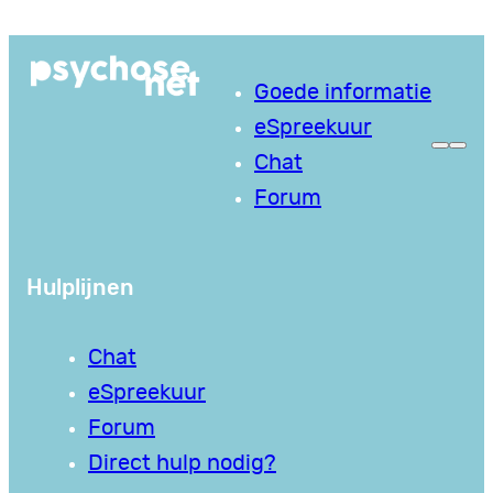
Ga
naar
Goede informatie
de
eSpreekuur
inhoud
Chat
Forum
Hulplijnen
Chat
eSpreekuur
Forum
Direct hulp nodig?