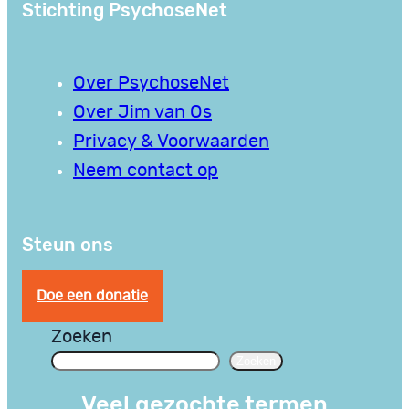
Stichting PsychoseNet
Over PsychoseNet
Over Jim van Os
Privacy & Voorwaarden
Neem contact op
Steun ons
Doe een donatie
Zoeken
Zoeken
Veel gezochte termen