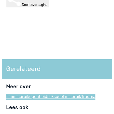
Deel deze pagina
Gerelateerd
Meer over
film
misbruik
openheid
seksueel misbruik
Trauma
Lees ook