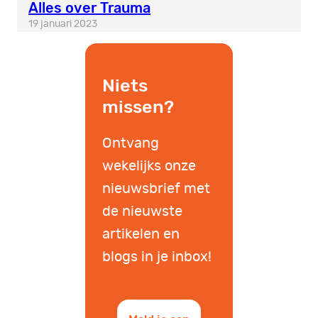
Alles over Trauma
19 januari 2023
Niets
missen?
Ontvang
wekelijks onze
nieuwsbrief met
de nieuwste
artikelen en
blogs in je inbox!