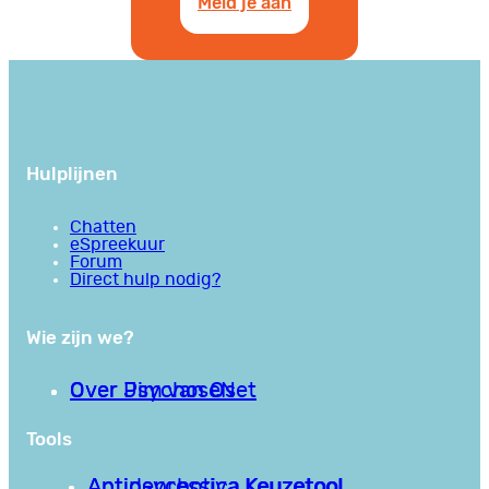
Meld je aan
Hulplijnen
Chatten
eSpreekuur
Forum
Direct hulp nodig?
Wie zijn we?
Over PsychoseNet
Over Jim van Os
Tools
Antipsychotica Keuzetool
Antidepressiva Keuzetool