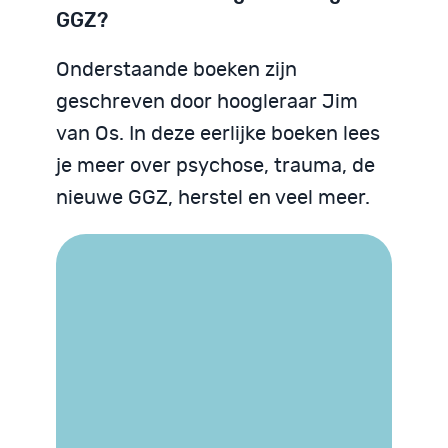
GGZ?
Onderstaande boeken zijn
geschreven door hoogleraar Jim
van Os. In deze eerlijke boeken lees
je meer over psychose, trauma, de
nieuwe GGZ, herstel en veel meer.
Trauma begrijpen
We zijn God niet
Psychose begrijpen
Neurodiversiteit
Neurodiversiteit
begrijpen
begrijpen