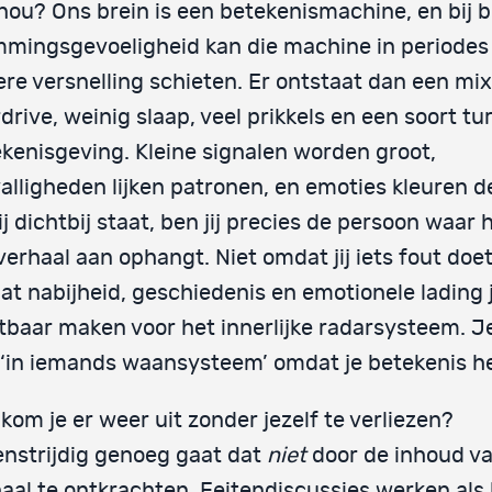
nou? Ons brein is een betekenismachine, en bij b
mingsgevoeligheid kan die machine in periodes 
re versnelling schieten. Er ontstaat dan een mi
drive, weinig slaap, veel prikkels en een soort tu
kenisgeving. Kleine signalen worden groot,
alligheden lijken patronen, en emoties kleuren d
jij dichtbij staat, ben jij precies de persoon waar 
verhaal aan ophangt. Niet omdat jij iets fout doe
t nabijheid, geschiedenis en emotionele lading 
tbaar maken voor het innerlijke radarsysteem. J
‘in iemands waansysteem’ omdat je betekenis h
kom je er weer uit zonder jezelf te verliezen?
nstrijdig genoeg gaat dat
niet
door de inhoud va
aal te ontkrachten. Feitendiscussies werken als