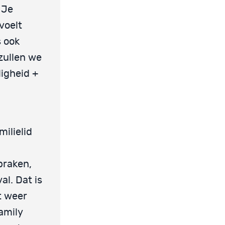
 Je
voelt
s ook
 zullen we
ligheid +
ilielid
praken,
al. Dat is
t weer
family