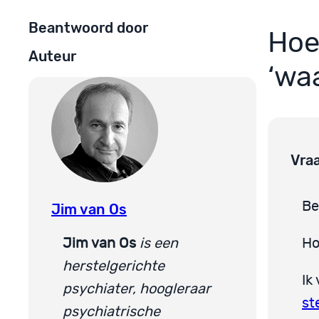
Beantwoord door
Hoe
Auteur
‘wa
Vra
Be
Jim van Os
Jim van Os
is een
Ho
herstelgerichte
Ik
psychiater, hoogleraar
st
psychiatrische