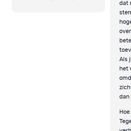
dat 
stem
hoge
over
bete
toev
Als 
het 
omda
zich
dan 
Hoe 
Tege
verh