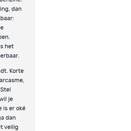
ning, dan
kbaar:
de
pen.
ls het
erbaar.
dt. Korte
sarcasme,
 Stel
il je
 is er oké
ga dan
t veilig