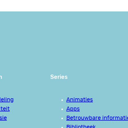
n
Series
eling
Animaties
teit
Apps
sie
Betrouwbare informati
Bibliotheek