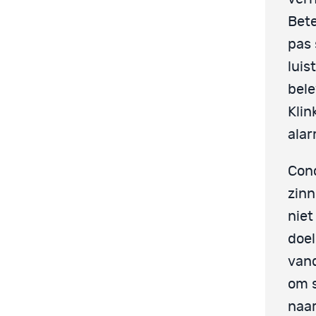
Bete
pas
luis
bele
Klin
alar
Conc
zinn
niet
doel
vand
om s
naar