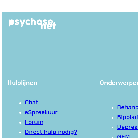
Ga
naar
de
inhoud
Hulplijnen
Onderwerpe
Chat
Behand
eSpreekuur
Bipolari
Forum
Depres
Direct hulp nodig?
GEM