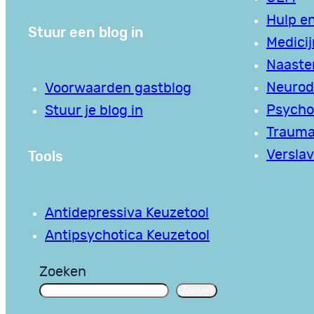
Hulp en
Stuur een blog in
Medici
Naaste
Neurodi
Voorwaarden gastblog
Psycho
Stuur je blog in
Traum
Tools
Verslav
Antidepressiva Keuzetool
Antipsychotica Keuzetool
Zoeken
Zoeken