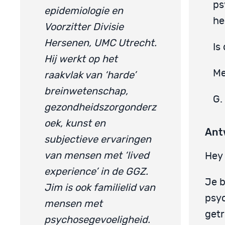
ps
epidemiologie en
he
Voorzitter Divisie
Hersenen, UMC Utrecht.
Is
Hij werkt op het
Me
raakvlak van ‘harde’
breinwetenschap,
G.
gezondheidszorgonderz
oek, kunst en
Ant
subjectieve ervaringen
van mensen met ‘lived
Hey 
experience’ in de GGZ.
Je b
Jim is ook familielid van
psyc
mensen met
getr
psychosegevoeligheid.