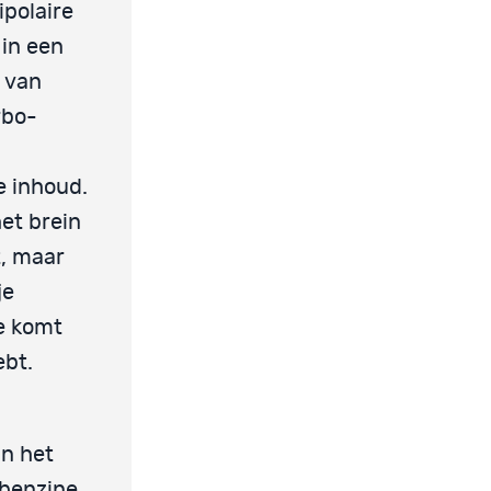
ipolaire
in een
x van
rbo-
e inhoud.
het brein
t, maar
je
e komt
ebt.
n het
 benzine.