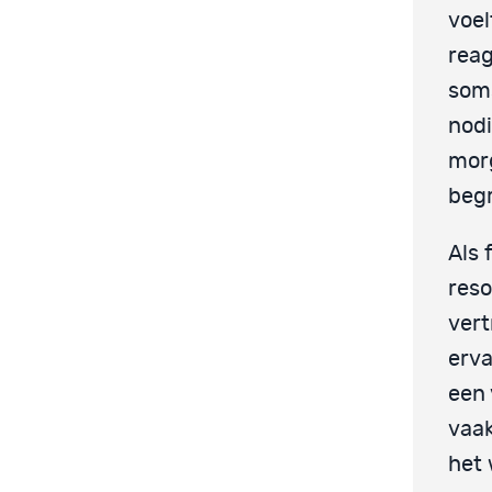
voel
reag
soms
nodi
morg
begr
Als 
reso
vert
erva
een 
vaak
het 