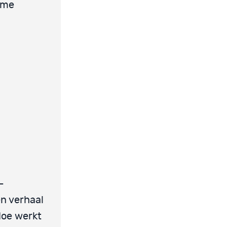
r me
-
en verhaal
 Hoe werkt