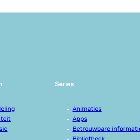
n
Series
eling
Animaties
teit
Apps
sie
Betrouwbare informati
Bibliotheek