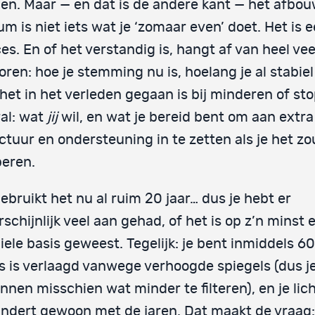
n. Maar — en dat is de andere kant — het afbo
ium is niet iets wat je ‘zomaar even’ doet. Het is 
es. En of het verstandig is, hangt af van heel vee
oren: hoe je stemming nu is, hoelang je al stabiel
het in het verleden gegaan is bij minderen of st
al: wat
jij
wil, en wat je bereid bent om aan extra
ctuur en ondersteuning in te zetten als je het zo
eren.
ebruikt het nu al ruim 20 jaar… dus je hebt er
schijnlijk veel aan gehad, of het is op z’n minst 
iele basis geweest. Tegelijk: je bent inmiddels 60
s is verlaagd vanwege verhoogde spiegels (dus j
nnen misschien wat minder te filteren), en je li
ndert gewoon met de jaren. Dat maakt de vraag: