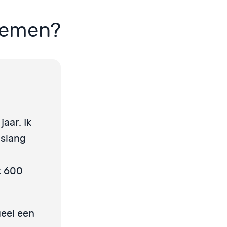
 nemen?
aar. Ik
nslang
k 600
ueel een