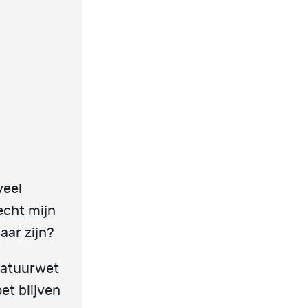
veel
echt mijn
aar zijn?
 natuurwet
et blijven