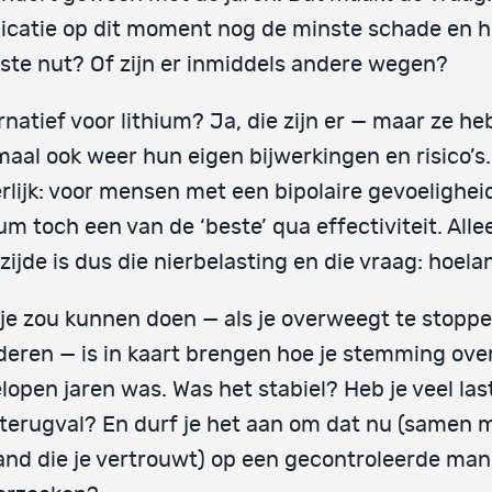
catie op dit moment nog de minste schade en h
te nut? Of zijn er inmiddels andere wegen?
rnatief voor lithium? Ja, die zijn er — maar ze h
maal ook weer hun eigen bijwerkingen en risico’s. 
erlijk: voor mensen met een bipolaire gevoeligheid 
ium toch een van de ‘beste’ qua effectiviteit. All
zijde is dus die nierbelasting en die vraag: hoel
je zou kunnen doen — als je overweegt te stoppe
eren — is in kaart brengen hoe je stemming ove
lopen jaren was. Was het stabiel? Heb je veel la
terugval? En durf je het aan om dat nu (samen 
nd die je vertrouwt) op een gecontroleerde mani