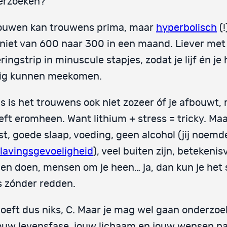
erzoeken?
ouwen kan trouwens prima, maar
hyperbolisch
(!
niet van 600 naar 300 in een maand. Liever met
ringstrip in minuscule stapjes, zodat je lijf én je
tig kunnen meekomen.
 is het trouwens ook niet zozeer óf je afbouwt,
eeft eromheen. Want lithium + stress = tricky. Maa
st, goede slaap, voeding, geen alcohol (jij noemd
lavingsgevoeligheid
), veel buiten zijn, betekenis
en doen, mensen om je heen… ja, dan kun je het
s zónder redden.
oeft dus niks, C. Maar je mag wel gaan onderzo
jouw levensfase, jouw lichaam en jouw wensen pas