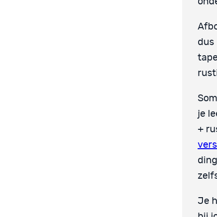
ond
Afb
dus 
tape
rus
Soms
je l
+ ru
vers
ding
zelf
Je h
bij 