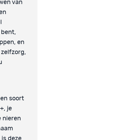
uwen van
een
l
 bent,
oppen, en
 zelfzorg,
u
een soort
+, je
e nieren
chaam
 is deze