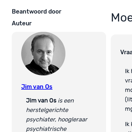
Beantwoord door
Moe
Auteur
Vra
Ik
vr
Jim van Os
mo
(l
Jim van Os
is een
mg
herstelgerichte
psychiater, hoogleraar
Ik
psychiatrische