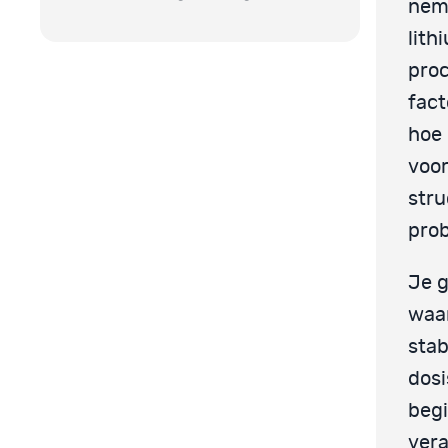
neme
lith
proc
fact
hoe 
voor
stru
prob
Je g
waar
stab
dosi
begi
vera