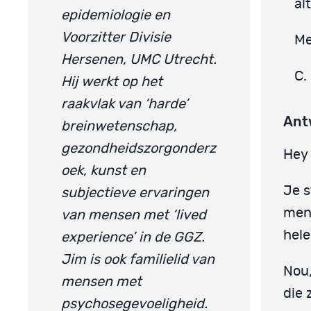
al
epidemiologie en
Voorzitter Divisie
Me
Hersenen, UMC Utrecht.
C.
Hij werkt op het
raakvlak van ‘harde’
Ant
breinwetenschap,
gezondheidszorgonderz
Hey 
oek, kunst en
Je s
subjectieve ervaringen
mens
van mensen met ‘lived
hele
experience’ in de GGZ.
Jim is ook familielid van
Nou,
mensen met
die 
psychosegevoeligheid.