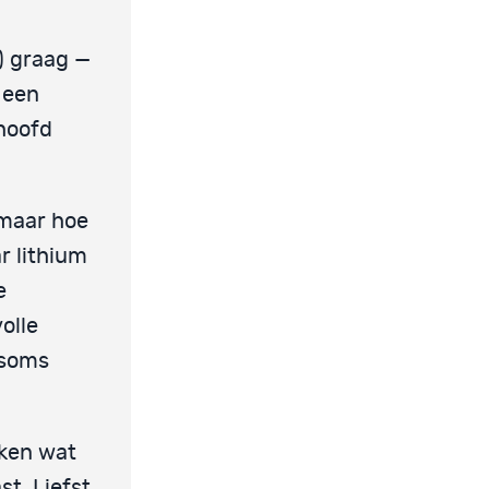
) graag —
 een
 hoofd
 maar hoe
r lithium
e
volle
 soms
eken wat
t. Liefst