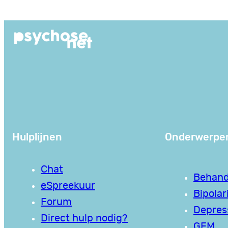
Ga
naar
de
inhoud
Hulplijnen
Onderwerpe
Chat
Behand
eSpreekuur
Bipolari
Forum
Depres
Direct hulp nodig?
GEM