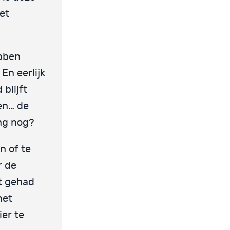
et
ebben
En eerlijk
blijft
een… de
ang nog?
n of te
r de
st gehad
met
er te