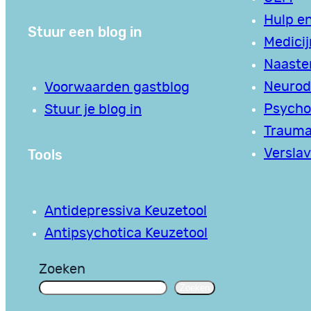
Hulp en
Stuur een blog in
Medici
Naaste
Neurodi
Voorwaarden gastblog
Psycho
Stuur je blog in
Traum
Tools
Verslav
Antidepressiva Keuzetool
Antipsychotica Keuzetool
Zoeken
Zoeken