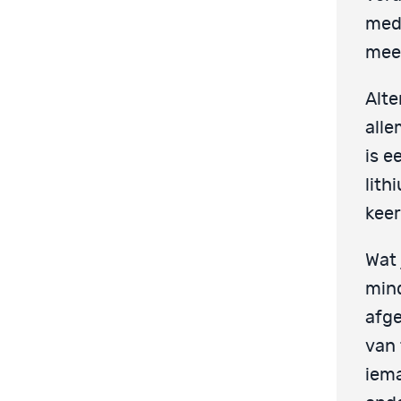
medi
mees
Alte
alle
is e
lith
keer
Wat 
mind
afge
van 
iema