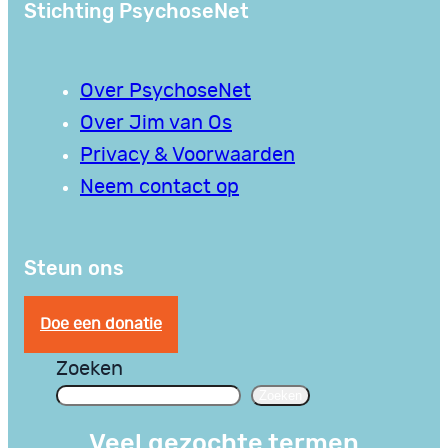
Stichting PsychoseNet
Over PsychoseNet
Over Jim van Os
Privacy & Voorwaarden
Neem contact op
Steun ons
Doe een donatie
Zoeken
Zoeken
Veel gezochte termen