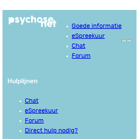
Ga
naar
Goede informatie
de
eSpreekuur
inhoud
Chat
Forum
Hulplijnen
Chat
eSpreekuur
Forum
Direct hulp nodig?