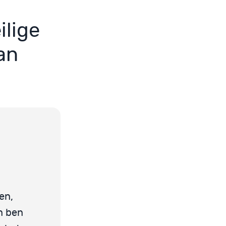
ilige
an
en,
n ben