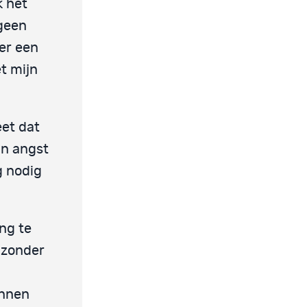
k het
 geen
 er een
et mijn
eet dat
jn angst
g nodig
ng te
t zonder
innen