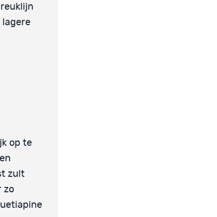
reuklijn
 lagere
jk op te
een
t zult
r zo
quetiapine