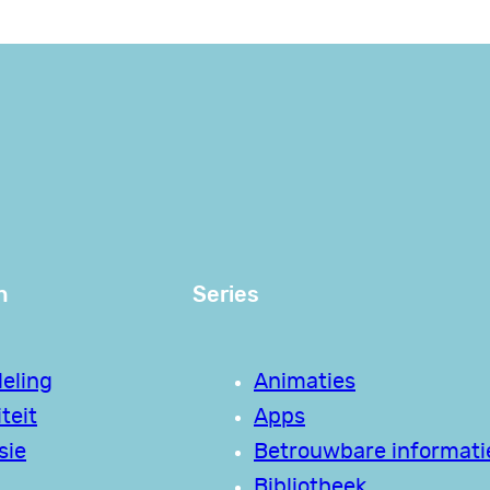
n
Series
eling
Animaties
teit
Apps
sie
Betrouwbare informati
Bibliotheek