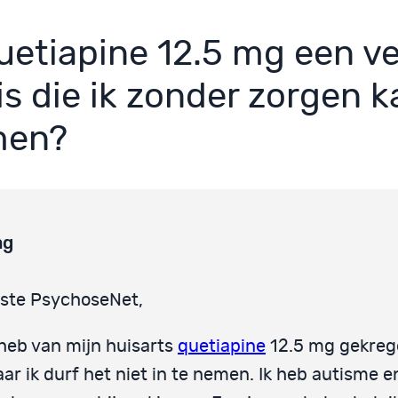
quetiapine 12.5 mg een ve
is die ik zonder zorgen k
men?
ag
ste PsychoseNet,
 heb van mijn huisarts
quetiapine
12.5 mg gekreg
ar ik durf het niet in te nemen. Ik heb autisme e