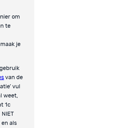
anier om
en te
 maak je
 gebruik
es
van de
tie’ vul
al weet,
t 1c
’ NIET
 en als