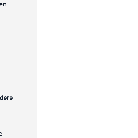
en.
ndere
e