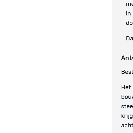
me
in
do
Da
Ant
Best
Het 
bou
stee
krij
acht