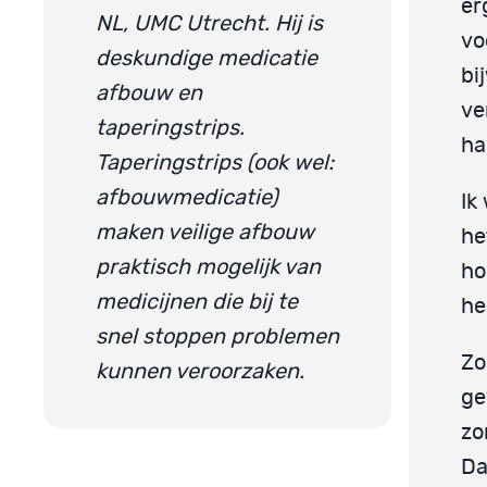
er
NL, UMC Utrecht. Hij is
vo
deskundige medicatie
bi
afbouw en
ve
taperingstrips.
ha
Taperingstrips (ook wel:
afbouwmedicatie)
Ik
maken veilige afbouw
he
praktisch mogelijk van
ho
medicijnen die bij te
he
snel stoppen problemen
Zo
kunnen veroorzaken.
ge
zo
Da