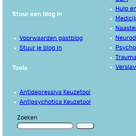
Hulp en
Stuur een blog in
Medici
Naaste
Neurodi
Voorwaarden gastblog
Psycho
Stuur je blog in
Traum
Tools
Verslav
Antidepressiva Keuzetool
Antipsychotica Keuzetool
Zoeken
Zoeken