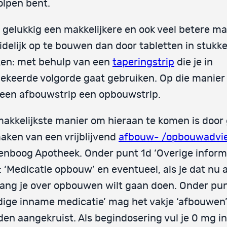
lpen bent.
s gelukkig een makkelijkere en ook veel betere m
idelijk op te bouwen dan door tabletten in stukk
ken: met behulp van een
taperingstrip
die je in
keerde volgorde gaat gebruiken. Op die manier
een afbouwstrip een opbouwstrip.
akkelijkste manier om hieraan te komen is door
aken van een vrijblijvend
afbouw- /opbouwadvi
nboog Apotheek. Onder punt 1d ‘Overige informa
n: ‘Medicatie opbouw’ en eventueel, als je dat nu 
ang je over opbouwen wilt gaan doen. Onder pun
dige inname medicatie’ mag het vakje ‘afbouwen
en aangekruist. Als begindosering vul je 0 mg in