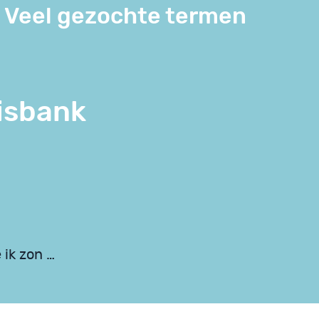
Veel gezochte termen
isbank
 ik zon …