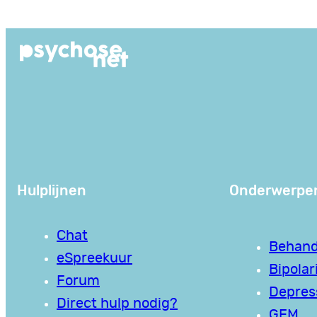
Ga
naar
de
inhoud
Hulplijnen
Onderwerpe
Chat
Behand
eSpreekuur
Bipolari
Forum
Depres
Direct hulp nodig?
GEM