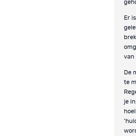
geho
Er i
gele
bre
omge
van 
De m
te m
Rege
je i
hoel
‘hui
word