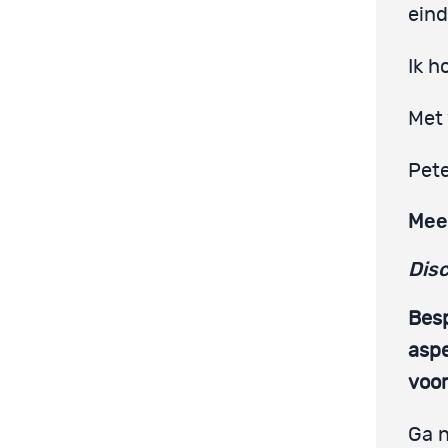
eind
Ik h
Met 
Pete
Mee
Disc
Besp
aspe
voor
Ga n