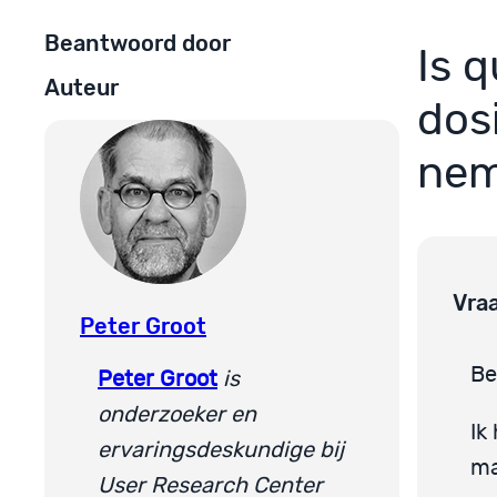
Beantwoord door
Is 
Auteur
dos
ne
Vra
Peter Groot
Be
Peter Groot
is
onderzoeker en
Ik
ervaringsdeskundige bij
ma
User Research Center