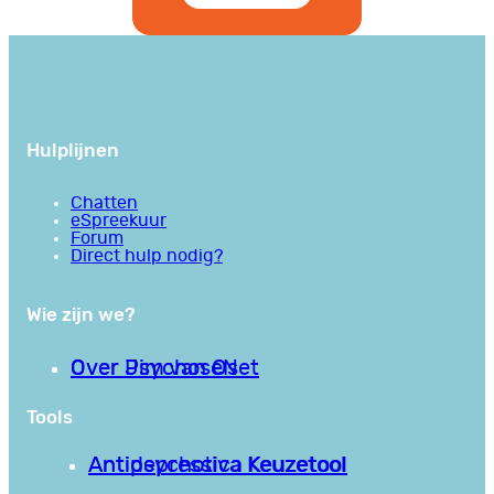
Hulplijnen
Chatten
eSpreekuur
Forum
Direct hulp nodig?
Wie zijn we?
Over PsychoseNet
Over Jim van Os
Tools
Antipsychotica Keuzetool
Antidepressiva Keuzetool