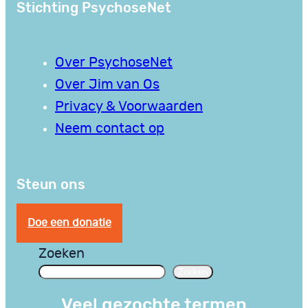
Stichting PsychoseNet
Over PsychoseNet
Over Jim van Os
Privacy & Voorwaarden
Neem contact op
Steun ons
Doe een donatie
Zoeken
Zoeken
Veel gezochte termen