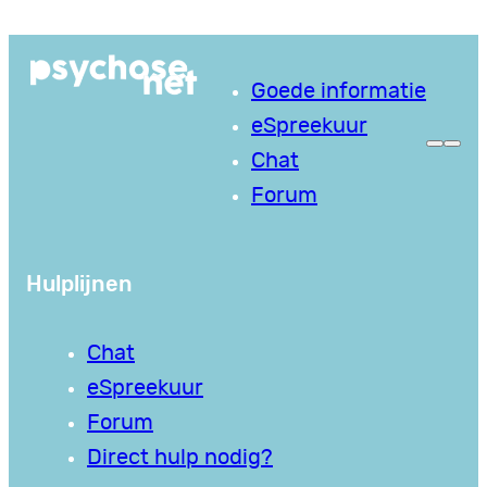
Ga
naar
Goede informatie
de
eSpreekuur
inhoud
Chat
Forum
Hulplijnen
Chat
eSpreekuur
Forum
Direct hulp nodig?