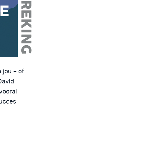
 jou – of
David
vooral
succes