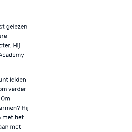
est gelezen
ere
ter. Hij
n Academy
unt leiden
 om verder
? Om
marmen? Hij
en met het
gaan met