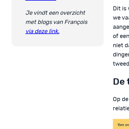
Dit i
Je vindt een overzicht
we va
met blogs van François
aange
via deze link.
of ee
niet 
dinge
tweed
De 
Op de
relat