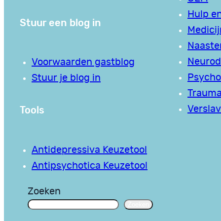
Hulp en
Stuur een blog in
Medici
Naaste
Neurodi
Voorwaarden gastblog
Psycho
Stuur je blog in
Traum
Tools
Verslav
Antidepressiva Keuzetool
Antipsychotica Keuzetool
Zoeken
Zoeken