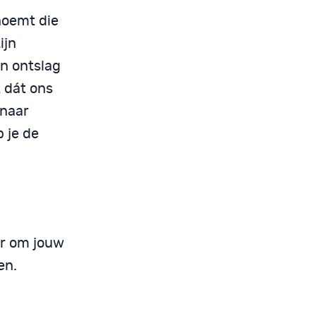
noemt die
ijn
en ontslag
 dát ons
 naar
 je de
ar om jouw
en.