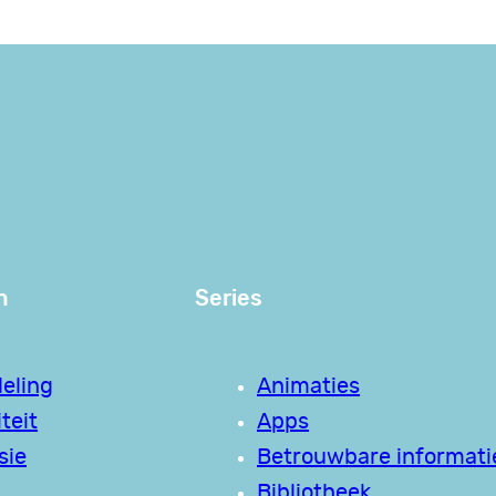
n
Series
eling
Animaties
teit
Apps
sie
Betrouwbare informati
Bibliotheek