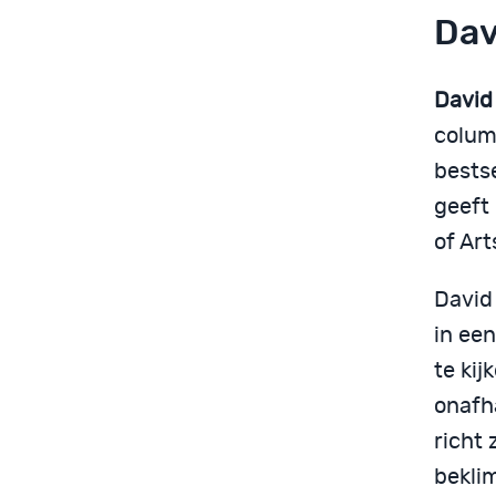
Dav
David
colum
bests
geeft 
of Art
David
in ee
te kij
onafha
richt 
bekli