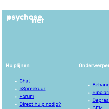
Ga
naar
de
inhoud
Hulplijnen
Onderwerpe
Chat
Behand
eSpreekuur
Bipolari
Forum
Depres
Direct hulp nodig?
GEM