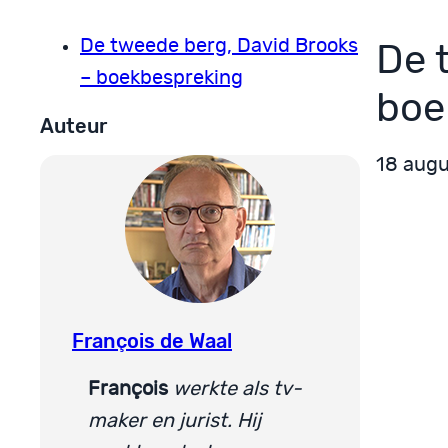
De tweede berg, David Brooks
De 
– boekbespreking
boe
Auteur
18 aug
François de Waal
François
werkte als tv-
maker en jurist. Hij