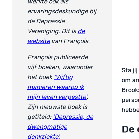
werkte ook als
ervaringsdeskundige bij
de Depressie
Vereniging. Dit is
de
website
van François.
François publiceerde
vijf boeken, waaronder
Sta ji
het boek
‘Vijftig
om an
manieren waarop ik
Brooks
mijn leven verpestte’
.
perso
Zijn nieuwste boek is
hebbe
getiteld:
‘Depressie, de
De 
dwangmatige
denkziekte’.