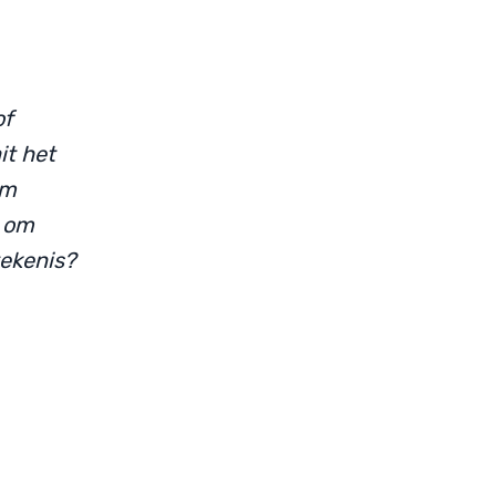
of
it het
om
t om
tekenis?